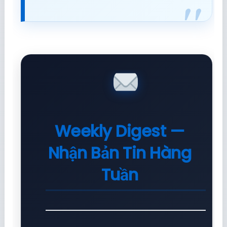
Weekly Digest —
Nhận Bản Tin Hàng
Tuần