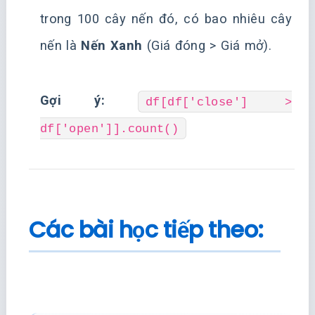
trong 100 cây nến đó, có bao nhiêu cây
nến là
Nến Xanh
(Giá đóng > Giá mở).
Gợi ý:
df[df['close'] >
df['open']].count()
Các bài học tiếp theo: