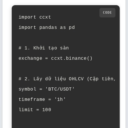
import ccxt

import pandas as pd

# 1. Khởi tạo sàn

exchange = ccxt.binance()

# 2. Lấy dữ liệu OHLCV (Cặp tiền, Khu
symbol = 'BTC/USDT'

timeframe = '1h'

limit = 100
