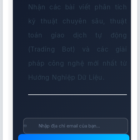
Nhận các bài viết phân tích
kỹ thuật chuyên sâu, thuật
toán giao dịch tự động
(Trading Bot) và các giải
pháp công nghệ mới nhất từ
Hướng Nghiệp Dữ Liệu.