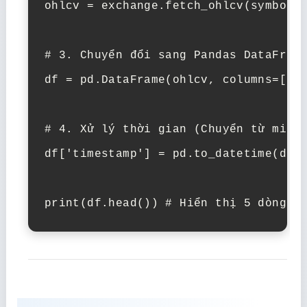
ohlcv = exchange.fetch_ohlcv(symbol, 
# 3. Chuyển đổi sang Pandas DataFrame
df = pd.DataFrame(ohlcv, columns=['ti
# 4. Xử lý thời gian (Chuyển từ milis
df['timestamp'] = pd.to_datetime(df['