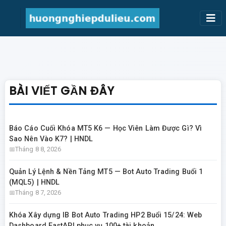
BÀI VIẾT GẦN ĐÂY
Báo Cáo Cuối Khóa MT5 K6 — Học Viên Làm Được Gì? Vì
Sao Nên Vào K7? | HNDL
Tháng 8 8, 2026
Quản Lý Lệnh & Nền Tảng MT5 — Bot Auto Trading Buổi 1
(MQL5) | HNDL
Tháng 8 7, 2026
Khóa Xây dựng IB Bot Auto Trading HP2 Buổi 15/24: Web
Dashboard FastAPI phục vụ 100+ tài khoản