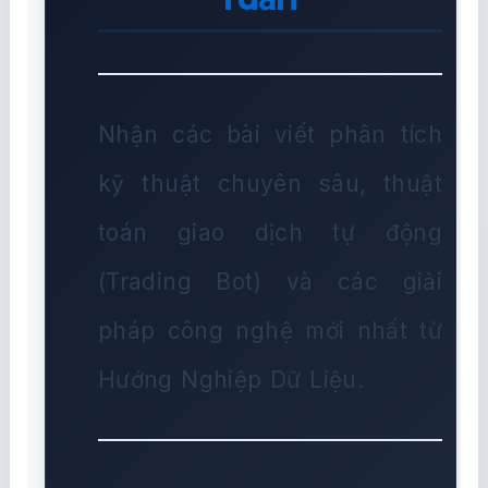
Nhận các bài viết phân tích
kỹ thuật chuyên sâu, thuật
toán giao dịch tự động
(Trading Bot) và các giải
pháp công nghệ mới nhất từ
Hướng Nghiệp Dữ Liệu.