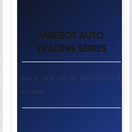
VIBEBOT AUTO
TRADING SERIES
Bài 2: Làm chủ dữ liệu OHLCV &
Pandas