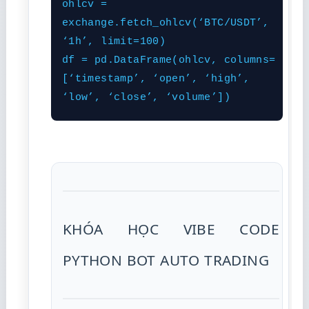
ohlcv =
exchange.fetch_ohlcv(‘BTC/USDT’,
‘1h’, limit=100)
df = pd.DataFrame(ohlcv, columns=
[‘timestamp’, ‘open’, ‘high’,
‘low’, ‘close’, ‘volume’])
KHÓA HỌC VIBE CODE
PYTHON BOT AUTO TRADING