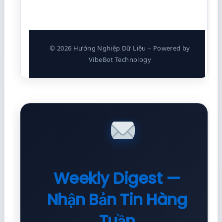
© 2026 Hướng Nghiệp Dữ Liệu – Powered by
VibeBot Technology
Weekly Digest —
Nhận Bản Tin Hàng
Tuần