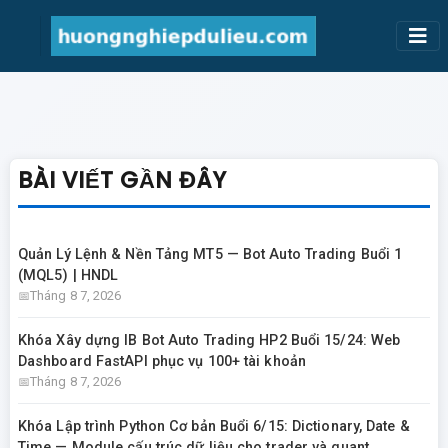
BÀI VIẾT GẦN ĐÂY
Quản Lý Lệnh & Nền Tảng MT5 — Bot Auto Trading Buổi 1
(MQL5) | HNDL
Tháng 8 7, 2026
Khóa Xây dựng IB Bot Auto Trading HP2 Buổi 15/24: Web
Dashboard FastAPI phục vụ 100+ tài khoản
Tháng 8 7, 2026
Khóa Lập trình Python Cơ bản Buổi 6/15: Dictionary, Date &
Time — Module cấu trúc dữ liệu cho trader và quant