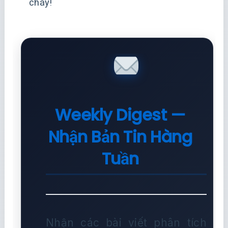
cháy!
Weekly Digest —
Nhận Bản Tin Hàng
Tuần
Nhận các bài viết phân tích