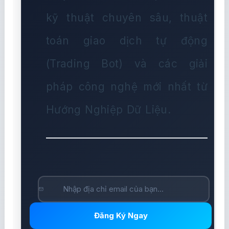
kỹ thuật chuyên sâu, thuật
toán giao dịch tự động
(Trading Bot) và các giải
pháp công nghệ mới nhất từ
Hướng Nghiệp Dữ Liệu.
Đăng Ký Ngay