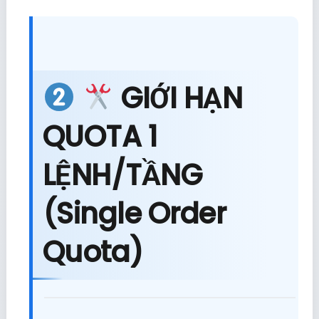
GIỚI HẠN
QUOTA 1
LỆNH/TẦNG
(Single Order
Quota)