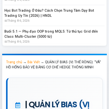
Học Bot Trading Ở Đâu? Cách Chọn Trung Tâm Dạy Bot
Trading Uy Tín (2026) | HNDL
Tháng 8 6, 2026
Buổi 5.1 — Phụ đạo OOP trong MQL5: Từ thủ tục Grid đến
Class Multi-Cluster (5000 từ)
Tháng 8 6, 2026
Trang chủ
→
Bài Viết
→
QUẢN LÝ BIAS (VỊ THẾ RÒNG): “VÁ”
HỒ HỔNG BẢO VỆ BẰNG CƠ CHẾ HEDGE THÔNG MINH
| QUẢN LÝ BIAS (VỊ