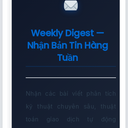
Weekly Digest —
Nhận Bản Tin Hàng
Tuần
Nhận các bài viết phân tích
kỹ thuật chuyên sâu, thuật
toán giao dịch tự động