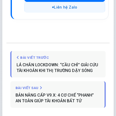
Liên hệ Zalo
BÀI VIẾT TRƯỚC
LÁ CHẮN LOCKDOWN: “CẦU CHÌ” GIẢI CỨU
TÀI KHOẢN KHI THỊ TRƯỜNG DẬY SÓNG
BÀI VIẾT SAU
BẢN NÂNG CẤP V9.X: 4 CƠ CHẾ “PHANH”
AN TOÀN GIÚP TÀI KHOẢN BẤT TỬ