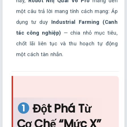
này,
Robot Nhị Quái V6 Pro
mang đến
một câu trả lời mang tính cách mạng: Áp
dụng tư duy
Industrial Farming (Canh
tác công nghiệp)
— chia nhỏ mục tiêu,
chốt lãi liên tục và thu hoạch tự động
một cách tàn nhẫn.
Đột Phá Từ
Cơ Chế “Mức X”