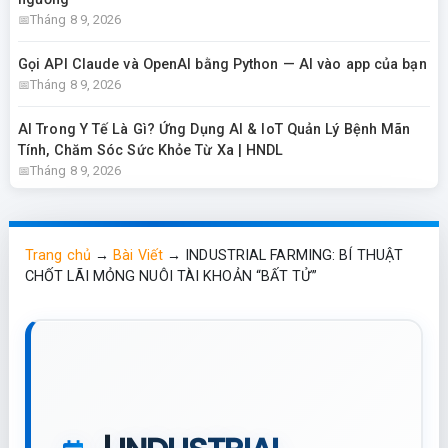
Tháng 8 9, 2026
Gọi API Claude và OpenAI bằng Python — AI vào app của bạn
Tháng 8 9, 2026
AI Trong Y Tế Là Gì? Ứng Dụng AI & IoT Quản Lý Bệnh Mãn
Tính, Chăm Sóc Sức Khỏe Từ Xa | HNDL
Tháng 8 9, 2026
Trang chủ
→
Bài Viết
→
INDUSTRIAL FARMING: BÍ THUẬT
CHỐT LÃI MỎNG NUÔI TÀI KHOẢN “BẤT TỬ”