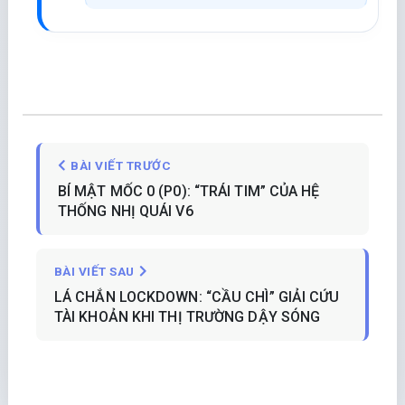
BÀI VIẾT TRƯỚC
BÍ MẬT MỐC 0 (P0): “TRÁI TIM” CỦA HỆ
THỐNG NHỊ QUÁI V6
BÀI VIẾT SAU
LÁ CHẮN LOCKDOWN: “CẦU CHÌ” GIẢI CỨU
TÀI KHOẢN KHI THỊ TRƯỜNG DẬY SÓNG