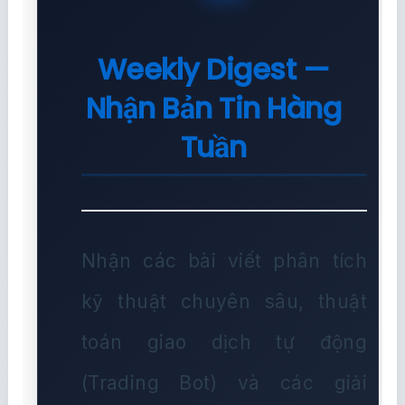
Weekly Digest —
Nhận Bản Tin Hàng
Tuần
Nhận các bài viết phân tích
kỹ thuật chuyên sâu, thuật
toán giao dịch tự động
(Trading Bot) và các giải