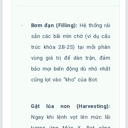
Bơm đạn (Filling):
Hệ thống rải
sẵn các bãi mìn chờ (ví dụ cấu
trúc khóa 2B-2S) tại mỗi phân
vùng giá trị để dàn trận, đảm
bảo mọi biến động dù nhỏ nhất
cũng lọt vào “kho” của Bot.
Gặt lúa non (Harvesting):
Ngay khi lệnh vọt lên mức lãi
tương ứng Mức X, Bot xẻng