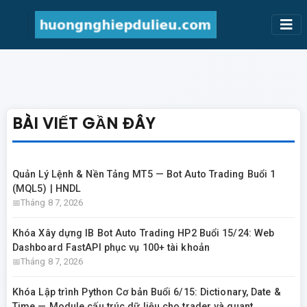
BÀI VIẾT GẦN ĐÂY
Quản Lý Lệnh & Nền Tảng MT5 — Bot Auto Trading Buổi 1
(MQL5) | HNDL
Tháng 8 7, 2026
Khóa Xây dựng IB Bot Auto Trading HP2 Buổi 15/24: Web
Dashboard FastAPI phục vụ 100+ tài khoản
Tháng 8 7, 2026
Khóa Lập trình Python Cơ bản Buổi 6/15: Dictionary, Date &
Time — Module cấu trúc dữ liệu cho trader và quant