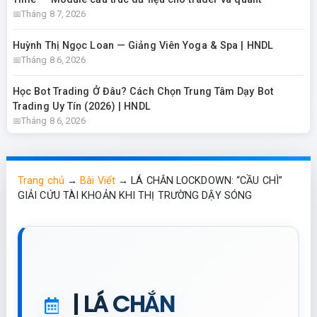
Tháng 8 7, 2026
Huỳnh Thị Ngọc Loan — Giảng Viên Yoga & Spa | HNDL
Tháng 8 6, 2026
Học Bot Trading Ở Đâu? Cách Chọn Trung Tâm Dạy Bot
Trading Uy Tín (2026) | HNDL
Tháng 8 6, 2026
Trang chủ
→
Bài Viết
→
LÁ CHẮN LOCKDOWN: “CẦU CHÌ”
GIẢI CỨU TÀI KHOẢN KHI THỊ TRƯỜNG DẬY SÓNG
| LÁ CHẮN