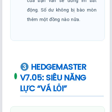
của bạn vẫn sẽ đứng im bất
động. Số dư không bị bào mòn
thêm một đồng nào nữa.
HEDGEMASTER
V7.05: SIÊU NĂNG
LỰC “VÁ LỖI”