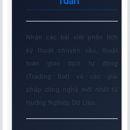
Tuần
Nhận các bài viết phân tích
kỹ thuật chuyên sâu, thuật
toán giao dịch tự động
(Trading Bot) và các giải
pháp công nghệ mới nhất từ
Hướng Nghiệp Dữ Liệu.