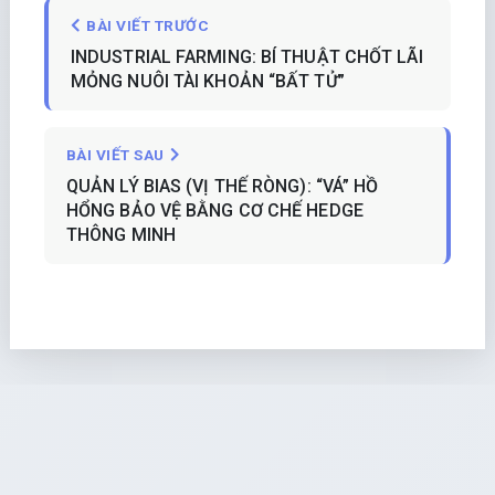
BÀI VIẾT TRƯỚC
INDUSTRIAL FARMING: BÍ THUẬT CHỐT LÃI
MỎNG NUÔI TÀI KHOẢN “BẤT TỬ”
BÀI VIẾT SAU
QUẢN LÝ BIAS (VỊ THẾ RÒNG): “VÁ” HỒ
HỔNG BẢO VỆ BẰNG CƠ CHẾ HEDGE
THÔNG MINH