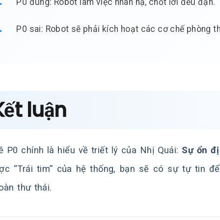
P0 đúng: Robot làm việc nhàn hạ, chốt lời đều đặn.
P0 sai: Robot sẽ phải kích hoạt các cơ chế phòng 
Kết luận
ề P0 chính là hiểu về triết lý của Nhị Quái:
Sự ổn đị
ợc “Trái tim” của hệ thống, bạn sẽ có sự tự tin đ
oàn thư thái.