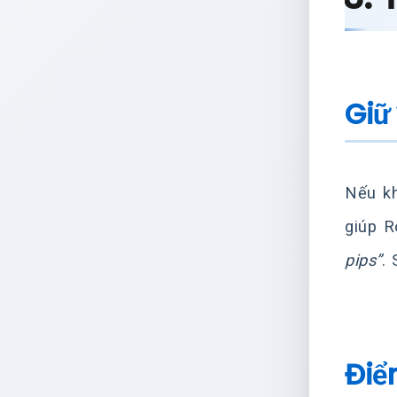
Giữ
Nếu kh
giúp R
pips”
.
Điể