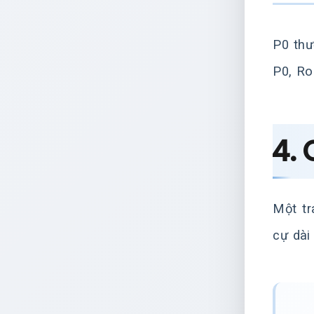
P0 thư
P0, Ro
4.
Một tr
cự dài