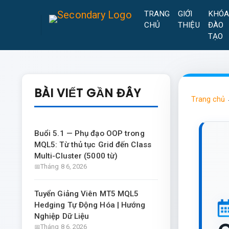
TRANG
GIỚI
KHÓ
CHỦ
THIỆU
ĐÀO
TẠO
BÀI VIẾT GẦN ĐÂY
Trang chủ
Buổi 5.1 — Phụ đạo OOP trong
MQL5: Từ thủ tục Grid đến Class
Multi-Cluster (5000 từ)
Tháng 8 6, 2026
Tuyển Giảng Viên MT5 MQL5
Hedging Tự Động Hóa | Hướng
Nghiệp Dữ Liệu
Tháng 8 6, 2026