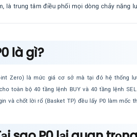
im, là trung tâm điều phối mọi dòng chảy năng l
P0 là gì?
int Zero) là mức giá cơ sở mà tại đó hệ thống lư
 cho toàn bộ 40 tầng lệnh BUY và 40 tầng lệnh SEL
gin và chốt lời rổ (Basket TP) đều lấy P0 làm mốc t
Tại sao P0 lại quan trọn