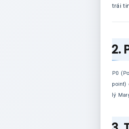
trái t
2. 
P0 (Po
point)
lý Mar
3. 