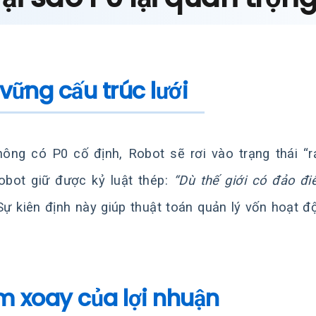
 vững cấu trúc lưới
ông có P0 cố định, Robot sẽ rơi vào trạng thái “r
obot giữ được kỷ luật thép:
“Dù thế giới có đảo đi
 Sự kiên định này giúp thuật toán quản lý vốn hoạt đ
m xoay của lợi nhuận