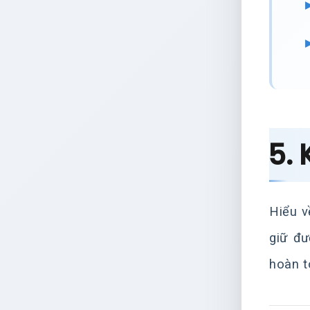
5. 
Hiểu v
giữ đư
hoàn t