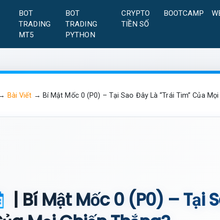
A
BOT
BOT
CRYPTO
BOOTCAMP
W
TRADING
TRADING
TIỀN SỐ
MT5
PYTHON
→
Bài Viết
→
Bí Mật Mốc 0 (P0) – Tại Sao Đây Là “Trái Tim” Của Mọ
| Bí Mật Mốc 0 (P0) – Tại 