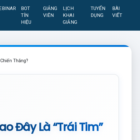
EBINAR
BOT
GIẢNG
LỊCH
TUYỂN
BÀI
TÍN
VIÊN
KHAI
DỤNG
VIẾT
HIỆU
GIẢNG
i Chiến Thắng?
Sao Đây Là “Trái Tim”