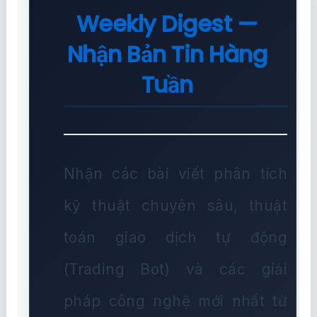
Weekly Digest —
Nhận Bản Tin Hàng
Tuần
Nhận các bài viết phân tích
kỹ thuật chuyên sâu, thuật
toán giao dịch tự động
(Trading Bot) và các giải
pháp công nghệ mới nhất từ