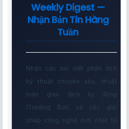
Weekly Digest —
Nhận Bản Tin Hàng
Tuần
Nhận các bài viết phân tích
kỹ thuật chuyên sâu, thuật
toán giao dịch tự động
(Trading Bot) và các giải
pháp công nghệ mới nhất từ