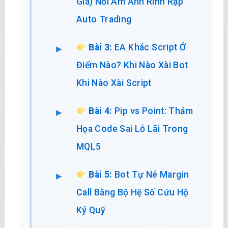
Giá) Nỗi Ám Ảnh Rình Rập
Auto Trading
Bài 3:
EA Khác Script Ở
Điểm Nào? Khi Nào Xài Bot
Khi Nào Xài Script
Bài 4:
Pip vs Point: Thảm
Họa Code Sai Lỗ Lãi Trong
MQL5
Bài 5:
Bot Tự Né Margin
Call Bằng Bộ Hệ Số Cứu Hộ
Ký Quỹ