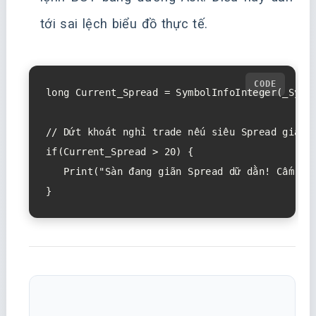
tới sai lệch biểu đồ thực tế.
long Current_Spread = SymbolInfoInteger(_Symbo
// Dứt khoát nghỉ trade nếu siêu Spread giãn r
if(Current_Spread > 20) {

   Print("Sàn đang giãn Spread dữ dằn! Cấm Bot