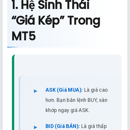
1. Hệ Sinh Thái
“Giá Kép” Trong
MT5
ASK (Giá MUA):
Là giá cao
hơn. Bạn bắn lệnh BUY, sàn
khớp ngay giá ASK.
BID (Giá BÁN):
Là giá thấp