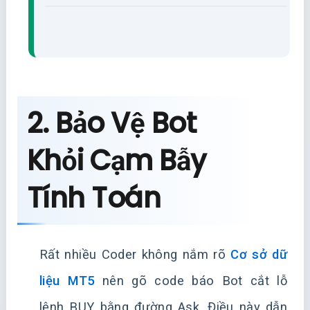
2. Bảo Vệ Bot
Khỏi Cạm Bẫy
Tính Toán
Rất nhiều Coder không nắm rõ
Cơ sở dữ
liệu MT5
nên gõ code báo Bot cắt lỗ
lệnh BUY bằng đường Ask. Điều này dẫn