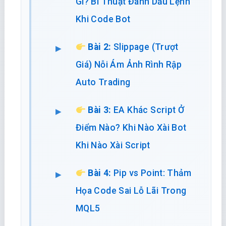
Gì? Bí Thuật Đánh Dấu Lệnh
Khi Code Bot
Bài 2:
Slippage (Trượt
Giá) Nỗi Ám Ảnh Rình Rập
Auto Trading
Bài 3:
EA Khác Script Ở
Điểm Nào? Khi Nào Xài Bot
Khi Nào Xài Script
Bài 4:
Pip vs Point: Thảm
Họa Code Sai Lỗ Lãi Trong
MQL5