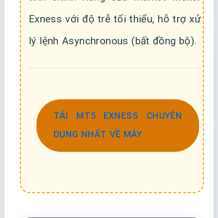
Exness với độ trễ tối thiểu, hỗ trợ xử
lý lệnh Asynchronous (bất đồng bộ).
TẢI MT5 EXNESS CHUYÊN
DỤNG NHẤT VỀ MÁY