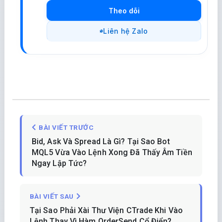
Theo dõi
Liên hệ Zalo
BÀI VIẾT TRƯỚC
Bid, Ask Và Spread Là Gì? Tại Sao Bot
MQL5 Vừa Vào Lệnh Xong Đã Thấy Âm Tiền
Ngay Lập Tức?
BÀI VIẾT SAU
Tại Sao Phải Xài Thư Viện CTrade Khi Vào
Lệnh Thay Vì Hàm OrderSend Cổ Điển?