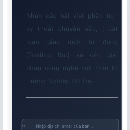
Nhận các bài viết phân tích
kỹ thuật chuyên sâu, thuật
toán giao dịch tự động
(Trading Bot) và các giải
pháp công nghệ mới nhất từ
Hướng Nghiệp Dữ Liệu.