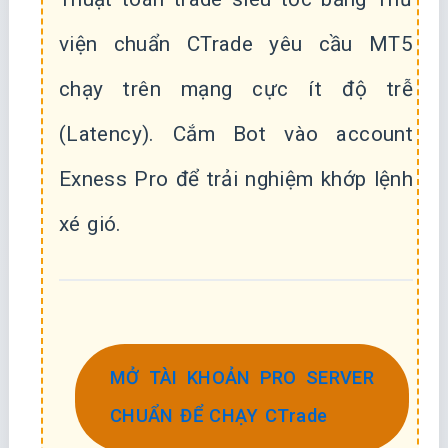
viện chuẩn CTrade yêu cầu MT5
chạy trên mạng cực ít độ trễ
(Latency). Cắm Bot vào account
Exness Pro để trải nghiệm khớp lệnh
xé gió.
MỞ TÀI KHOẢN PRO SERVER
CHUẨN ĐỂ CHẠY CTrade