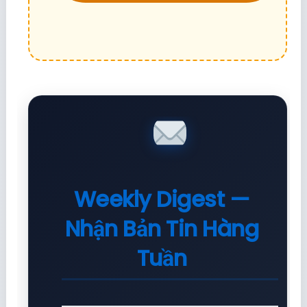
Weekly Digest —
Nhận Bản Tin Hàng
Tuần