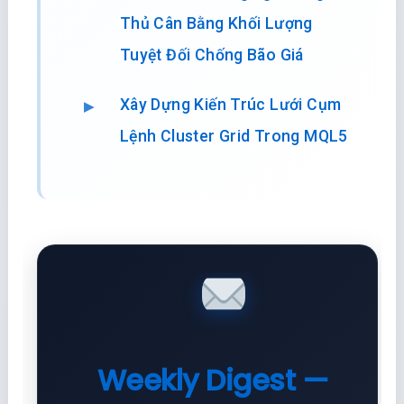
Thủ Cân Bằng Khối Lượng
Tuyệt Đối Chống Bão Giá
Xây Dựng Kiến Trúc Lưới Cụm
Lệnh Cluster Grid Trong MQL5
Weekly Digest —