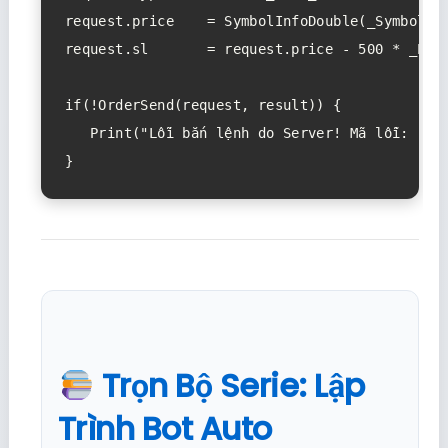
request.price    = SymbolInfoDouble(_Symbol,SY
request.sl       = request.price - 500 * _Poin
if(!OrderSend(request, result)) {

   Print("Lỗi bắn lệnh do Server! Mã lỗi: ", G
Trọn Bộ Serie: Lập
Trình Bot Auto