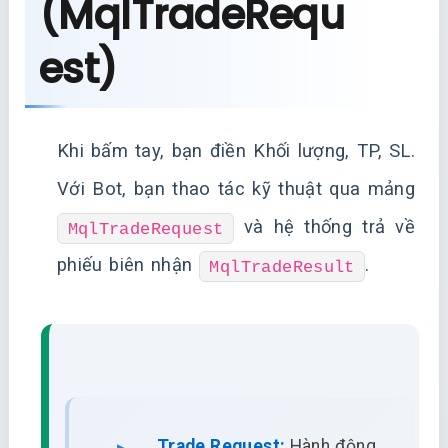
(MqlTradeRequ
est)
Khi bấm tay, bạn điền Khối lượng, TP, SL.
Với Bot, bạn thao tác kỹ thuật qua mảng
và hệ thống trả về
MqlTradeRequest
phiếu biên nhận
.
MqlTradeResult
Trade Request:
Hành động,