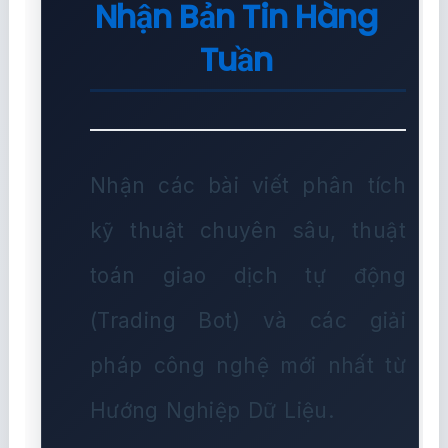
Nhận Bản Tin Hàng
Tuần
Nhận các bài viết phân tích
kỹ thuật chuyên sâu, thuật
toán giao dịch tự động
(Trading Bot) và các giải
pháp công nghệ mới nhất từ
Hướng Nghiệp Dữ Liệu.