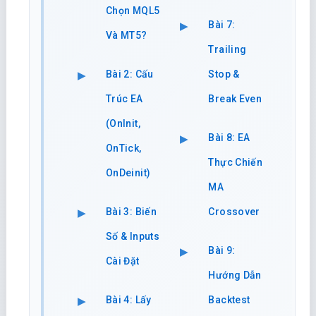
Chọn MQL5
Bài 7:
Và MT5?
Trailing
Bài 2: Cấu
Stop &
Trúc EA
Break Even
(OnInit,
Bài 8: EA
OnTick,
Thực Chiến
OnDeinit)
MA
Bài 3: Biến
Crossover
Số & Inputs
Bài 9:
Cài Đặt
Hướng Dẫn
Bài 4: Lấy
Backtest