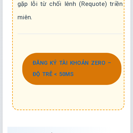
gặp lỗi từ chối lênh (Requote) triền
miên.
ĐĂNG KÝ TÀI KHOẢN ZERO –
ĐỘ TRỄ < 50MS