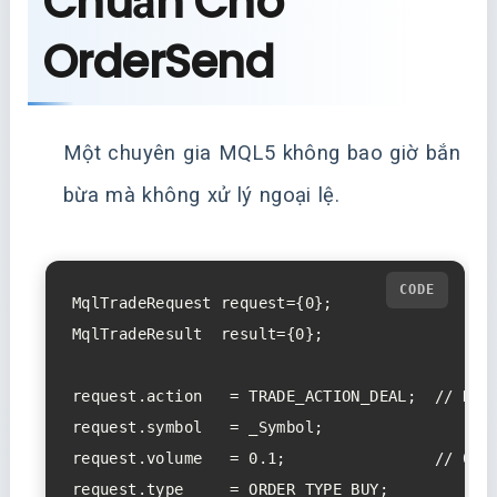
Chuẩn Cho
OrderSend
Một chuyên gia MQL5 không bao giờ bắn
bừa mà không xử lý ngoại lệ.
MqlTradeRequest request={0};

MqlTradeResult  result={0};

request.action   = TRADE_ACTION_DEAL;  // Khớp
request.symbol   = _Symbol;

request.volume   = 0.1;                // 0.1 
request.type     = ORDER_TYPE_BUY;
