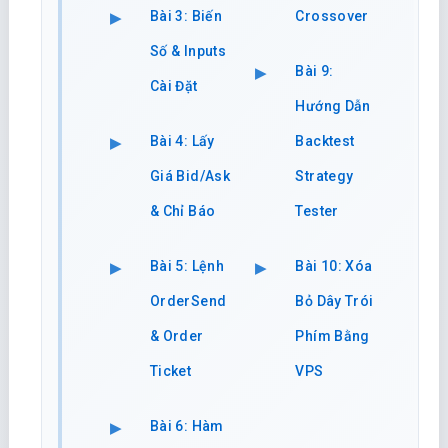
Bài 3: Biến
Crossover
Số & Inputs
Bài 9:
Cài Đặt
Hướng Dẫn
Bài 4: Lấy
Backtest
Giá Bid/Ask
Strategy
& Chỉ Báo
Tester
Bài 5: Lệnh
Bài 10: Xóa
OrderSend
Bỏ Dây Trói
& Order
Phím Bằng
Ticket
VPS
Bài 6: Hàm