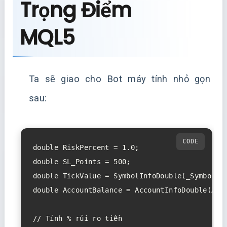
Trọng Điểm
MQL5
Ta sẽ giao cho Bot máy tính nhỏ gọn
sau:
double RiskPercent = 1.0; 

double SL_Points = 500;   

double TickValue = SymbolInfoDouble(_Symbol, S
double AccountBalance = AccountInfoDouble(ACCO
// Tính % rủi ro tiền
