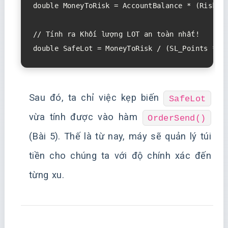
double MoneyToRisk = AccountBalance * (RiskPer
// Tính ra Khối lượng LOT an toàn nhất!

Sau đó, ta chỉ việc kẹp biến
SafeLot
vừa tính được vào hàm
OrderSend()
(Bài 5). Thế là từ nay, máy sẽ quản lý túi
tiền cho chúng ta với độ chính xác đến
từng xu.