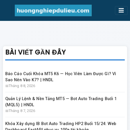
BÀI VIẾT GẦN ĐÂY
Báo Cáo Cuối Khóa MT5 K6 — Học Viên Làm Được Gì? Vì
Sao Nên Vào K7? | HNDL
Tháng 8 8, 2026
Quản Lý Lệnh & Nền Tảng MT5 — Bot Auto Trading Buổi 1
(MQL5) | HNDL
Tháng 8 7, 2026
Khóa Xây dựng IB Bot Auto Trading HP2 Buổi 15/24: Web
Dashboard FastAPI phục vụ 100+ tài khoản