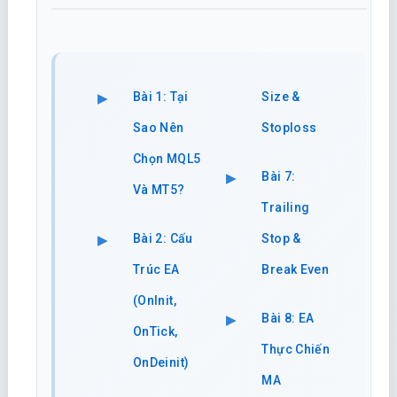
Bài 1: Tại
Size &
Sao Nên
Stoploss
Chọn MQL5
Bài 7:
Và MT5?
Trailing
Bài 2: Cấu
Stop &
Trúc EA
Break Even
(OnInit,
Bài 8: EA
OnTick,
Thực Chiến
OnDeinit)
MA