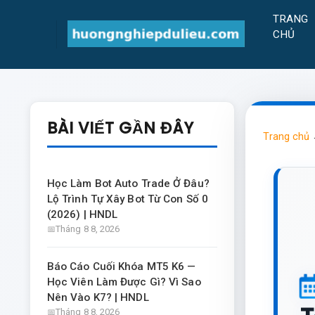
TRANG
CHỦ
BÀI VIẾT GẦN ĐÂY
Trang chủ
Học Làm Bot Auto Trade Ở Đâu?
Lộ Trình Tự Xây Bot Từ Con Số 0
(2026) | HNDL
Tháng 8 8, 2026
Báo Cáo Cuối Khóa MT5 K6 —
Học Viên Làm Được Gì? Vì Sao
Nên Vào K7? | HNDL
Tháng 8 8, 2026