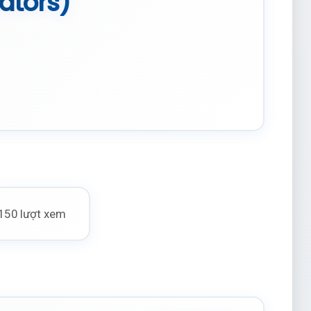
cators)
150 lượt xem