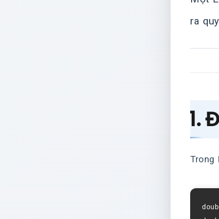
ra qu
1. 
Trong 
doub