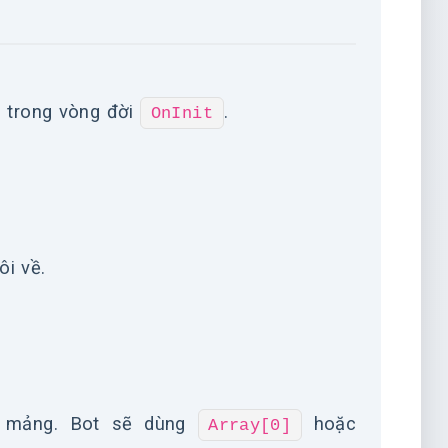
ại trong vòng đời
.
OnInit
ôi về.
o mảng. Bot sẽ dùng
hoặc
Array[0]