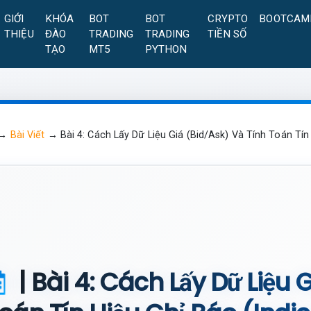
GIỚI
KHÓA
BOT
BOT
CRYPTO
BOOTCAM
THIỆU
ĐÀO
TRADING
TRADING
TIỀN SỐ
TẠO
MT5
PYTHON
→
Bài Viết
→
Bài 4: Cách Lấy Dữ Liệu Giá (Bid/Ask) Và Tính Toán Tín
| Bài 4: Cách Lấy Dữ Liệu 