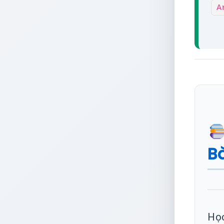
A
Bà
Học