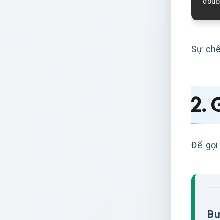
Sự chê
2. 
Để gọi
Bư