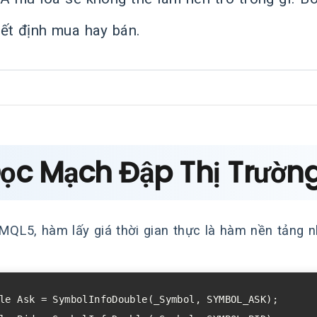
yết định mua hay bán.
Đọc Mạch Đập Thị Trường
MQL5, hàm lấy giá thời gian thực là hàm nền tảng n
le Ask = SymbolInfoDouble(_Symbol, SYMBOL_ASK);
