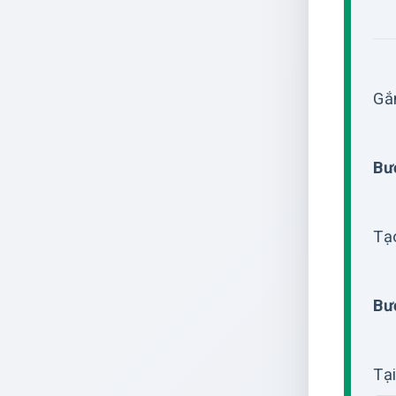
Gắ
Bư
Tạ
Bư
Tạ