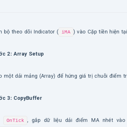
n bộ theo dõi Indicator (
) vào Cặp tiền hiện t
iMA
ớc 2: Array Setup
o một dải mảng (Array) để hứng giá trị chuỗi điểm tr
ớc 3: CopyBuffer
i
, gắp dữ liệu dải điểm MA nhét và
OnTick