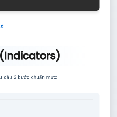
ad
.
(Indicators)
êu cầu 3 bước chuẩn mực: