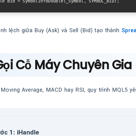
nh lệch giữa Buy (Ask) và Sell (Bid) tạo thành
Spre
Gọi Cỗ Máy Chuyên Gia 
 Moving Average, MACD hay RSI, quy trình MQL5 y
ớc 1: iHandle