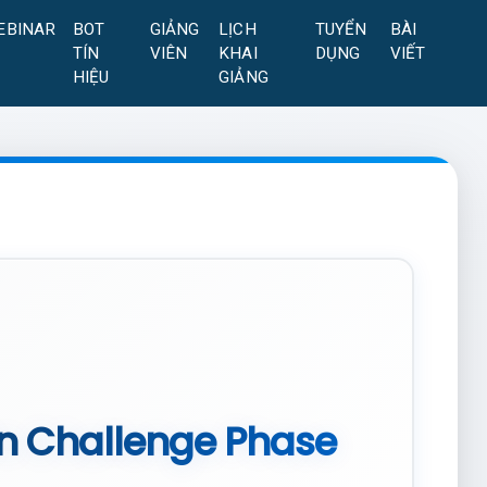
EBINAR
BOT
GIẢNG
LỊCH
TUYỂN
BÀI
TÍN
VIÊN
KHAI
DỤNG
VIẾT
HIỆU
GIẢNG
in Challenge Phase