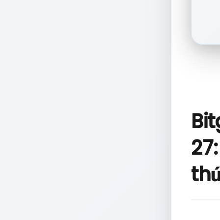
Bi
27
th