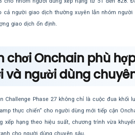
 cho nhóm người dùng xếp hạng từ 51 đến 828. Đâ
o cả người giao dịch thường xuyên lẫn nhóm người 
ượng giao dịch ổn định.
n chơi Onchain phù hợp
i và người dùng chuyê
n Challenge Phase 27 không chỉ là cuộc đua khối l
amp thực chiến” cho người dùng mới tiếp cận Oncha
g xếp hạng theo hiệu suất, chương trình vừa khuyế
ranh cho người dùng chuyên sâu.