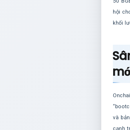
50 BGB
hội ch
khối l
Sâ
mớ
Onchai
“bootc
và bản
cạnh t