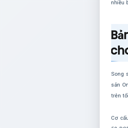
nhiều 
Bả
ch
Song s
sản O
trên t
Cơ cấu