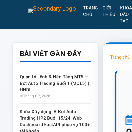
TRANG
GIỚI
KHÓ
CHỦ
THIỆU
ĐÀO
TẠO
BÀI VIẾT GẦN ĐÂY
Trang chủ
Quản Lý Lệnh & Nền Tảng MT5 —
Bot Auto Trading Buổi 1 (MQL5) |
HNDL
Tháng 8 7, 2026
Khóa Xây dựng IB Bot Auto
Trading HP2 Buổi 15/24: Web
Dashboard FastAPI phục vụ 100+
tài khoản