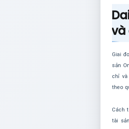
Dai
và
Giai đ
sản On
chỉ và
theo q
Cách t
tài sả