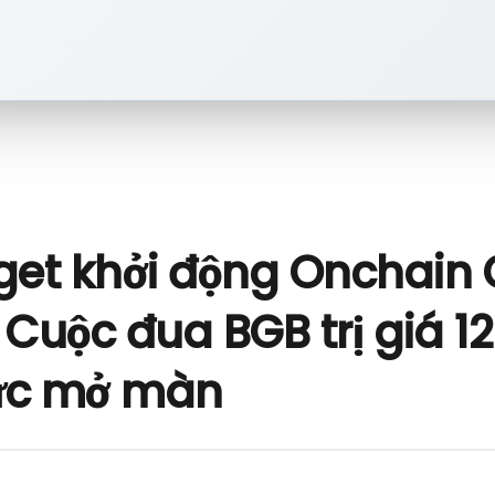
tget khởi động Onchain
: Cuộc đua BGB trị giá 
ức mở màn