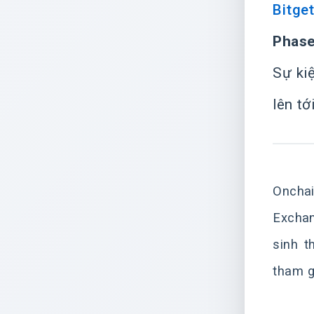
Bitge
Phas
Sự ki
lên tớ
Onchai
Exchan
sinh t
tham g