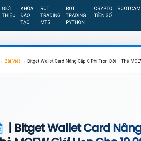
GIỚI
KHÓA
BOT
BOT
CRYPTO
BOOTCAM
THIỆU
ĐÀO
TRADING
TRADING
TIỀN SỐ
TẠO
MT5
PYTHON
→
Bài Viết
→
Bitget Wallet Card Nâng Cấp 0 Phí Trọn Đời – Thẻ MO
| Bitget Wallet Card Nâng