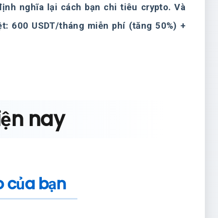
định nghĩa lại cách bạn chi tiêu crypto. Và
ệt: 600 USDT/tháng miễn phí (tăng 50%) +
iện nay
o của bạn