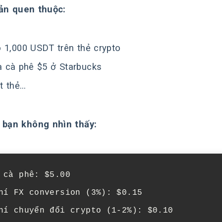
ản quen thuộc:
 1,000 USDT trên thẻ crypto
 cà phê $5 ở Starbucks
t thẻ…
 bạn không nhìn thấy:
 cà phê: $5.00

hí FX conversion (3%): $0.15

hí chuyển đổi crypto (1-2%): $0.10
