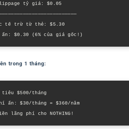
lippage tỷ giá: $0.05

──────────────────────────

c tế trừ từ thẻ: $5.30

 ẩn: $0.30 (6% của giá gốc!)
ên trong 1 tháng:
 tiêu $500/tháng

hí ẩn: $30/tháng = $360/năm

iền lãng phí cho NOTHING!