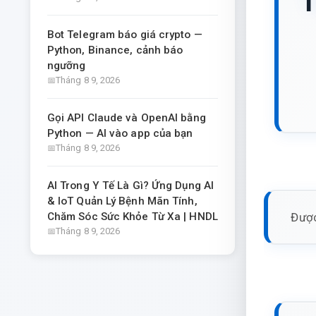
T
Bot Telegram báo giá crypto —
Python, Binance, cảnh báo
ngưỡng
Tháng 8 9, 2026
Gọi API Claude và OpenAI bằng
Python — AI vào app của bạn
Tháng 8 9, 2026
AI Trong Y Tế Là Gì? Ứng Dụng AI
& IoT Quản Lý Bệnh Mãn Tính,
Được
Chăm Sóc Sức Khỏe Từ Xa | HNDL
Tháng 8 9, 2026