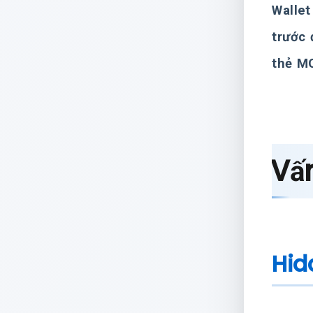
Wallet
trước 
thẻ MO
Vấn
Hid