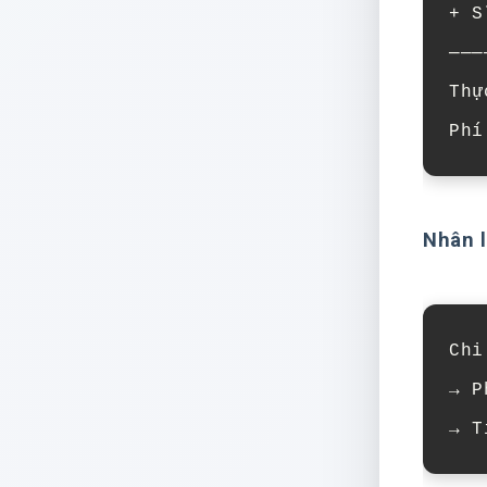
+ S
───
Thự
Phí
Nhân l
Chi
→ P
→ T