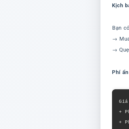
Kịch b
Bạn có
→ Mua
→ Quẹ
Phí ẩn
Giá
+ P
+ P