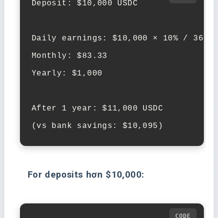
Deposit: $10,000 USDC

Daily earnings: $10,000 × 10% / 365 =
Monthly: $83.33

Yearly: $1,000

After 1 year: $11,000 USDC

(vs bank savings: $10,095)
For deposits hơn $10,000: