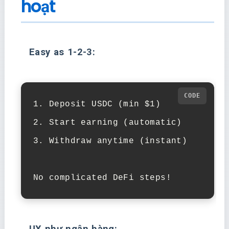
hoạt
Easy as 1-2-3:
1. Deposit USDC (min $1)

2. Start earning (automatic)

3. Withdraw anytime (instant)

No complicated DeFi steps!
UX như ngân hàng: