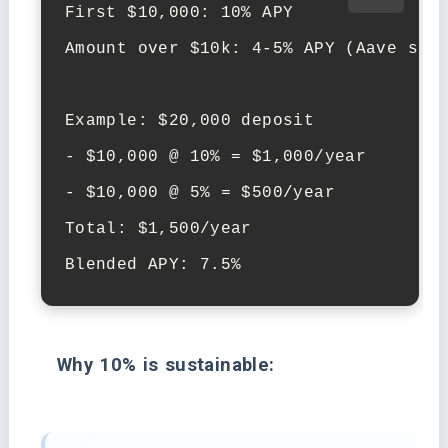
First $10,000: 10% APY

Amount over $10k: 4-5% APY (Aave stan
Example: $20,000 deposit

- $10,000 @ 10% = $1,000/year

- $10,000 @ 5% = $500/year

Total: $1,500/year

Blended APY: 7.5%
Why 10% is sustainable: