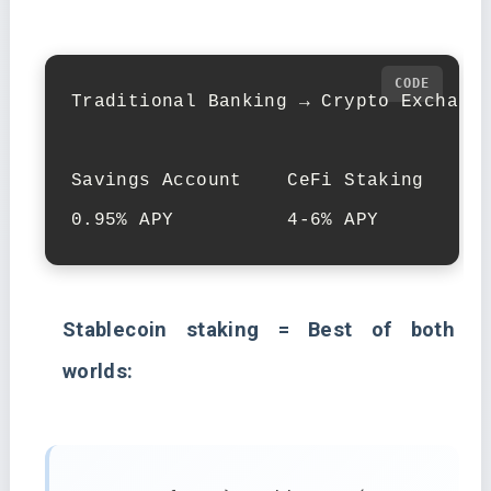
Traditional Banking → Crypto Exchange
Savings Account    CeFi Staking     L
0.95% APY          4-6% APY         
Stablecoin staking = Best of both
worlds: