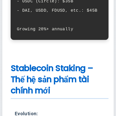
- USDC (Circle): $35B

- DAI, USDD, FDUSD, etc.: $45B

Growing 20%+ annually
Stablecoin Staking –
Thế hệ sản phẩm tài
chính mới
Evolution: