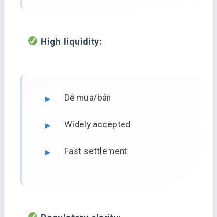
High liquidity:
Dễ mua/bán
Widely accepted
Fast settlement