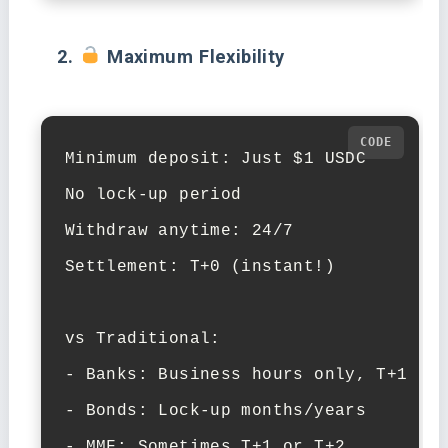
2.
Maximum Flexibility
Minimum deposit: Just $1 USDC

No lock-up period

Withdraw anytime: 24/7

Settlement: T+0 (instant!)

vs Traditional:

- Banks: Business hours only, T+1 set
- Bonds: Lock-up months/years

- MMF: Sometimes T+1 or T+2