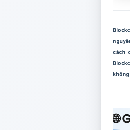
Blockc
nguyên
cách c
Block
không 
🌐 