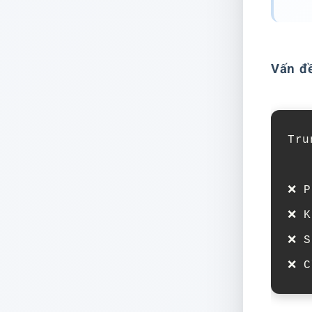
Vấn đ
Tru
❌ P
❌ K
❌ S
❌ C