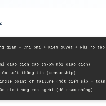
ề:
ng gian = Chi phí + Kiểm duyệt + Rủi ro tập 
hí giao dịch cao (3-5% mỗi giao dịch)

iểm soát thông tin (censorship)

ingle point of failure (một điểm sập = toàn 
ần tin tưởng con người (dễ tham nhũng)