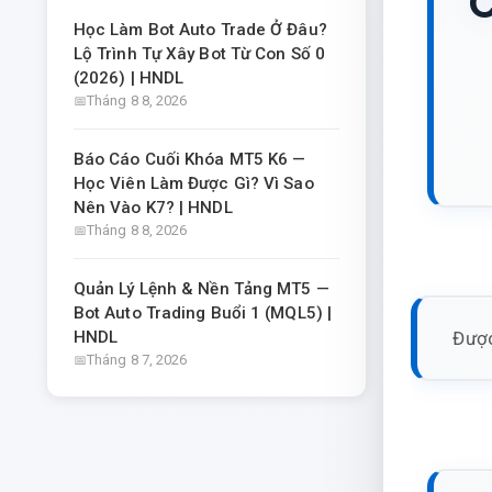
C
Học Làm Bot Auto Trade Ở Đâu?
Lộ Trình Tự Xây Bot Từ Con Số 0
(2026) | HNDL
Tháng 8 8, 2026
Báo Cáo Cuối Khóa MT5 K6 —
Học Viên Làm Được Gì? Vì Sao
Nên Vào K7? | HNDL
Tháng 8 8, 2026
Quản Lý Lệnh & Nền Tảng MT5 —
Bot Auto Trading Buổi 1 (MQL5) |
Được
HNDL
Tháng 8 7, 2026