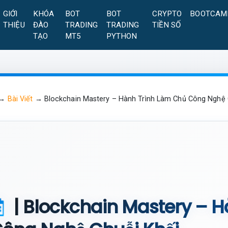
GIỚI
KHÓA
BOT
BOT
CRYPTO
BOOTCAM
THIỆU
ĐÀO
TRADING
TRADING
TIỀN SỐ
TẠO
MT5
PYTHON
→
Bài Viết
→
Blockchain Mastery – Hành Trình Làm Chủ Công Nghệ 
| Blockchain Mastery – 