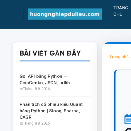
TRANG
CHỦ
BÀI VIẾT GẦN ĐÂY
Trang chủ
Gọi API bằng Python —
CoinGecko, JSON, urllib
Tháng 8 8, 2026
Phân tích cổ phiếu kiểu Quant
bằng Python | Stooq, Sharpe,
CAGR
Tháng 8 8, 2026