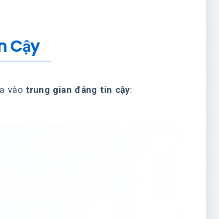
n Cậy
ựa vào
trung gian đáng tin cậy
: