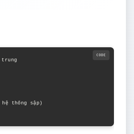
trung

hệ thống sập)
