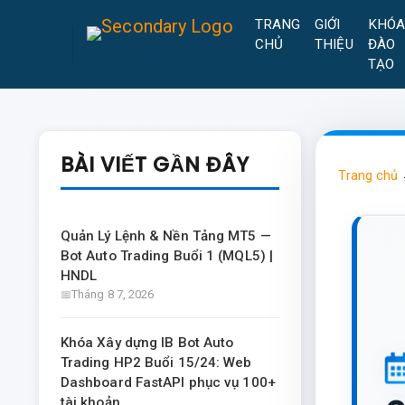
TRANG
GIỚI
KHÓ
CHỦ
THIỆU
ĐÀO
TẠO
BÀI VIẾT GẦN ĐÂY
Trang chủ
Quản Lý Lệnh & Nền Tảng MT5 —
Bot Auto Trading Buổi 1 (MQL5) |
HNDL
Tháng 8 7, 2026
Khóa Xây dựng IB Bot Auto
Trading HP2 Buổi 15/24: Web
Dashboard FastAPI phục vụ 100+
tài khoản