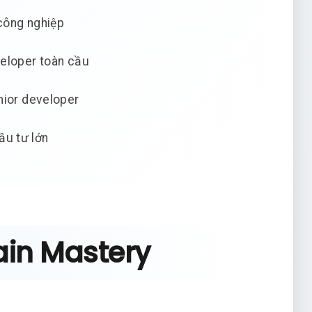
công nghiệp
veloper toàn cầu
nior developer
ầu tư lớn
ain Mastery