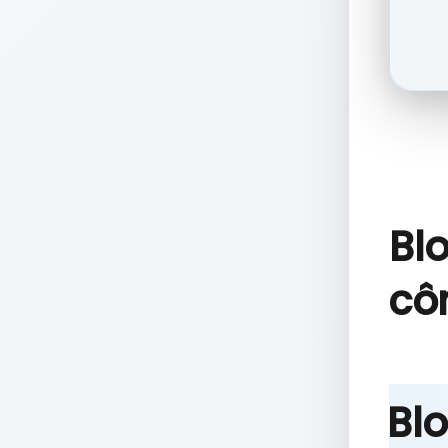
Bl
cô
Blo