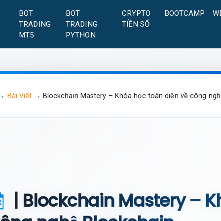
A
BOT
BOT
CRYPTO
BOOTCAMP
W
TRADING
TRADING
TIỀN SỐ
MT5
PYTHON
→
Bài Viết
→
Blockchain Mastery – Khóa học toàn diện về công ngh
| Blockchain Mastery – K