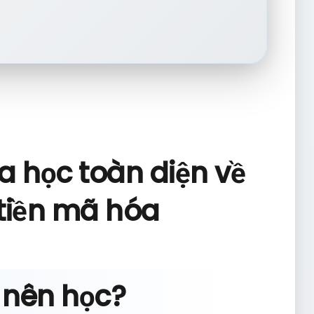
a học toàn diện về
tiền mã hóa
o nên học?