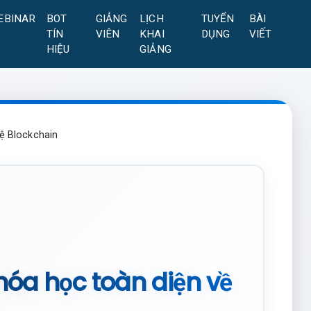
EBINAR
BOT
GIẢNG
LỊCH
TUYỂN
BÀI
TÍN
VIÊN
KHAI
DỤNG
VIẾT
HIỆU
GIẢNG
ệ Blockchain
hóa học toàn diện về