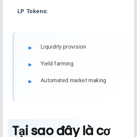
LP Tokens:
Liquidity provision
Yield farming
Automated market making
Tại sao đây là cơ