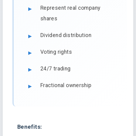
Represent real company
shares
Dividend distribution
Voting rights
24/7 trading
Fractional ownership
Benefits: