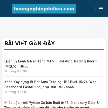
BÀI VIẾT GẦN ĐÂY
Quản Lý Lệnh & Nền Tảng MT5 — Bot Auto Trading Buổi 1
(MQL5) | HNDL
Tháng 8 7, 2026
Khóa Xây dựng IB Bot Auto Trading HP2 Buổi 15/24: Web
Dashboard FastAPI phục vụ 100+ tài khoản
Tháng 8 7, 2026
Khóa Lập trình Python Cơ bản Buổi 6/15: Dictionary, Date &
Time — Module cấu trúc dữ liệu cho trader và quant