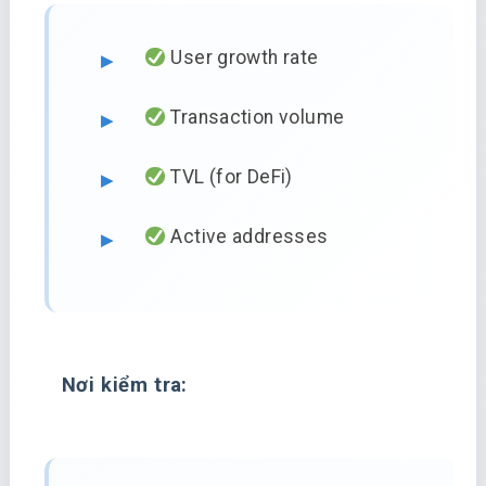
User growth rate
Transaction volume
TVL (for DeFi)
Active addresses
Nơi kiểm tra: