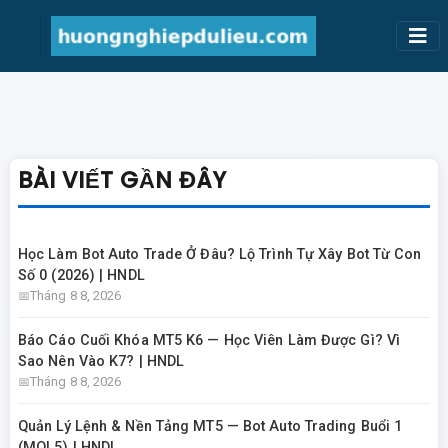
BÀI VIẾT GẦN ĐÂY
Học Làm Bot Auto Trade Ở Đâu? Lộ Trình Tự Xây Bot Từ Con
Số 0 (2026) | HNDL
Tháng 8 8, 2026
Báo Cáo Cuối Khóa MT5 K6 — Học Viên Làm Được Gì? Vì
Sao Nên Vào K7? | HNDL
Tháng 8 8, 2026
Quản Lý Lệnh & Nền Tảng MT5 — Bot Auto Trading Buổi 1
(MQL5) | HNDL