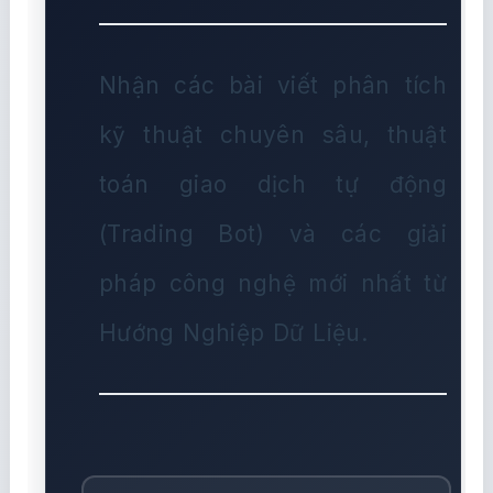
Nhận các bài viết phân tích
kỹ thuật chuyên sâu, thuật
toán giao dịch tự động
(Trading Bot) và các giải
pháp công nghệ mới nhất từ
Hướng Nghiệp Dữ Liệu.