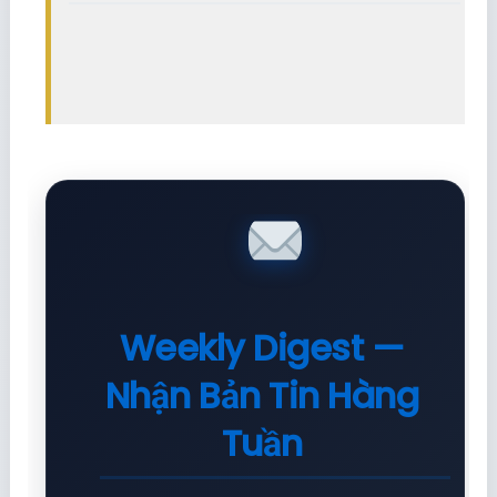
Weekly Digest —
Nhận Bản Tin Hàng
Tuần