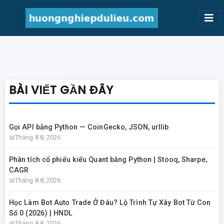
BÀI VIẾT GẦN ĐÂY
Gọi API bằng Python — CoinGecko, JSON, urllib
Tháng 8 8, 2026
Phân tích cổ phiếu kiểu Quant bằng Python | Stooq, Sharpe,
CAGR
Tháng 8 8, 2026
Học Làm Bot Auto Trade Ở Đâu? Lộ Trình Tự Xây Bot Từ Con
Số 0 (2026) | HNDL
Tháng 8 8, 2026