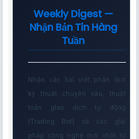
Weekly Digest —
Nhận Bản Tin Hàng
Tuần
Nhận các bài viết phân tích
kỹ thuật chuyên sâu, thuật
toán giao dịch tự động
(Trading Bot) và các giải
pháp công nghệ mới nhất từ