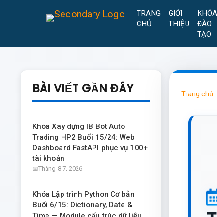
TRANG
GIỚI
KHÓ
CHỦ
THIỆU
ĐÀO
TẠO
BÀI VIẾT GẦN ĐÂY
Trang chủ
Khóa Xây dựng IB Bot Auto
Trading HP2 Buổi 15/24: Web
Dashboard FastAPI phục vụ 100+
tài khoản
Tháng 8 7, 2026
Khóa Lập trình Python Cơ bản
Buổi 6/15: Dictionary, Date &
Time — Module cấu trúc dữ liệu