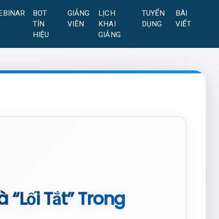
EBINAR
BOT
GIẢNG
LỊCH
TUYỂN
BÀI
TÍN
VIÊN
KHAI
DỤNG
VIẾT
HIỆU
GIẢNG
à “Lối Tắt” Trong