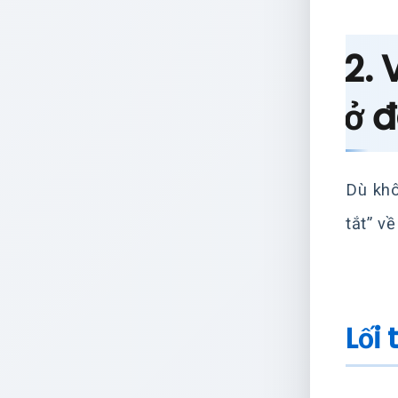
2. 
ở 
Dù khô
tắt” v
Lối 