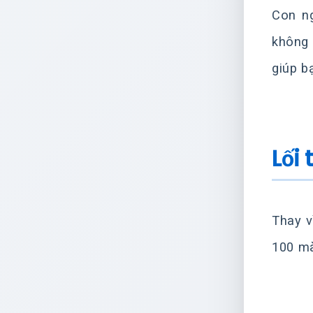
Con ng
không 
giúp b
Lối 
Thay v
100 mà