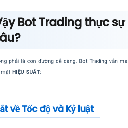
Vậy Bot Trading thực sự 
đâu?
ng phải là con đường dễ dàng, Bot Trading vẫn mang 
ề mặt
HIỆU SUẤT
:
tắt về Tốc độ và Kỷ luật