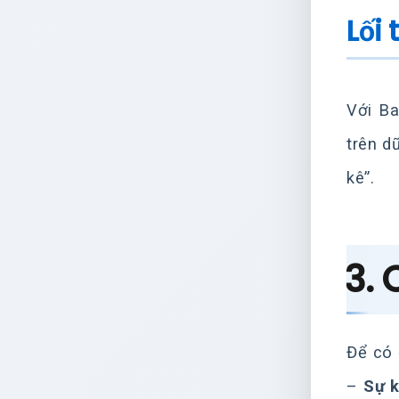
Lối
Với Ba
trên d
kê”.
3. 
Để có 
–
Sự k