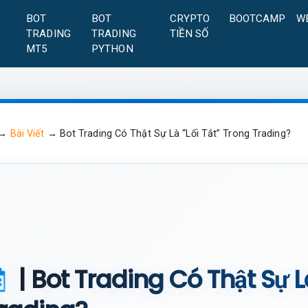
A
BOT
BOT
CRYPTO
BOOTCAMP
W
TRADING
TRADING
TIỀN SỐ
MT5
PYTHON
→
Bài Viết
→
Bot Trading Có Thật Sự Là “Lối Tắt” Trong Trading?
| Bot Trading Có Thật Sự L