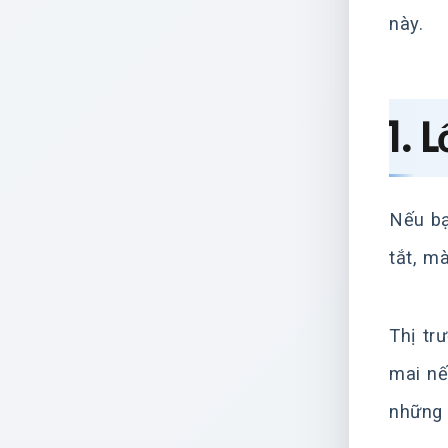
này.
1. 
Nếu bạ
tắt, m
Thị tr
mai nế
những 