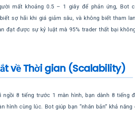
ười mất khoảng 0.5 – 1 giây để phản ứng, Bot chỉ
biết sợ hãi khi giá giảm sâu, và không biết tham lam
ạn đạt được sự kỷ luật mà 95% trader thất bại khôn
tắt về Thời gian (Scalability)
ì ngồi 8 tiếng trước 1 màn hình, bạn dành 8 tiếng
n hình cùng lúc. Bot giúp bạn “nhân bản” khả năng q