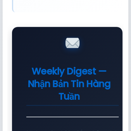
Weekly Digest —
Nhận Bản Tin Hàng
Tuần