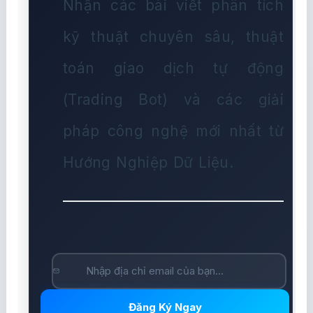
Nhận các bài viết phân tích
kỹ thuật chuyên sâu, thuật
toán giao dịch tự động
(Trading Bot) và các giải
pháp công nghệ mới nhất từ
Hướng Nghiệp Dữ Liệu.
Đăng Ký Ngay