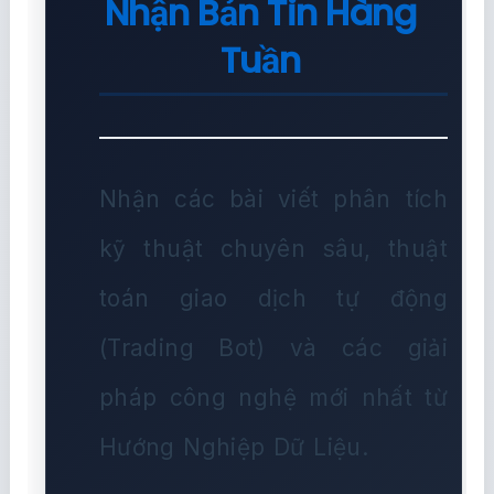
Nhận Bản Tin Hàng
Tuần
Nhận các bài viết phân tích
kỹ thuật chuyên sâu, thuật
toán giao dịch tự động
(Trading Bot) và các giải
pháp công nghệ mới nhất từ
Hướng Nghiệp Dữ Liệu.