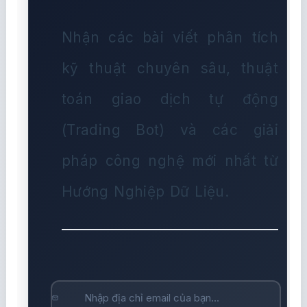
Nhận các bài viết phân tích
kỹ thuật chuyên sâu, thuật
toán giao dịch tự động
(Trading Bot) và các giải
pháp công nghệ mới nhất từ
Hướng Nghiệp Dữ Liệu.