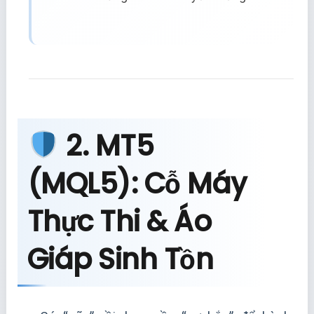
2. MT5
(MQL5): Cỗ Máy
Thực Thi & Áo
Giáp Sinh Tồn