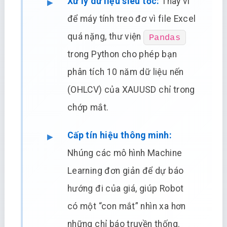
Xử lý dữ liệu siêu tốc:
Thay vì
để máy tính treo đơ vì file Excel
quá nặng, thư viện
Pandas
trong Python cho phép bạn
phân tích 10 năm dữ liệu nến
(OHLCV) của XAUUSD chỉ trong
chớp mắt.
Cấp tín hiệu thông minh:
Nhúng các mô hình Machine
Learning đơn giản để dự báo
hướng đi của giá, giúp Robot
có một “con mắt” nhìn xa hơn
những chỉ báo truyền thống.