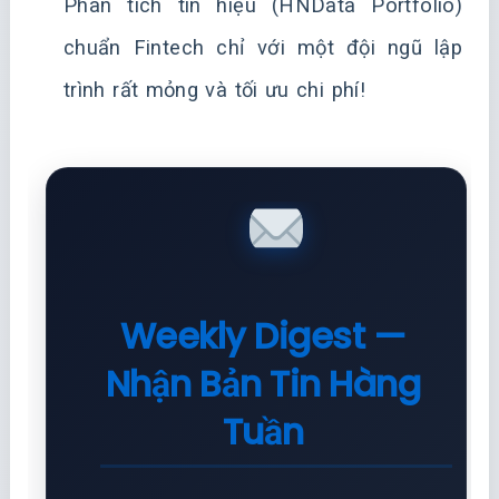
Phân tích tín hiệu (HNData Portfolio)
chuẩn Fintech chỉ với một đội ngũ lập
trình rất mỏng và tối ưu chi phí!
Weekly Digest —
Nhận Bản Tin Hàng
Tuần