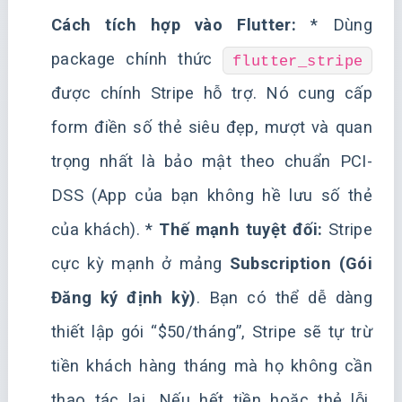
Cách tích hợp vào Flutter:
* Dùng
package chính thức
flutter_stripe
được chính Stripe hỗ trợ. Nó cung cấp
form điền số thẻ siêu đẹp, mượt và quan
trọng nhất là bảo mật theo chuẩn PCI-
DSS (App của bạn không hề lưu số thẻ
của khách). *
Thế mạnh tuyệt đối:
Stripe
cực kỳ mạnh ở mảng
Subscription (Gói
Đăng ký định kỳ)
. Bạn có thể dễ dàng
thiết lập gói “$50/tháng”, Stripe sẽ tự trừ
tiền khách hàng tháng mà họ không cần
thao tác lại. Nếu hết tiền hoặc thẻ lỗi,