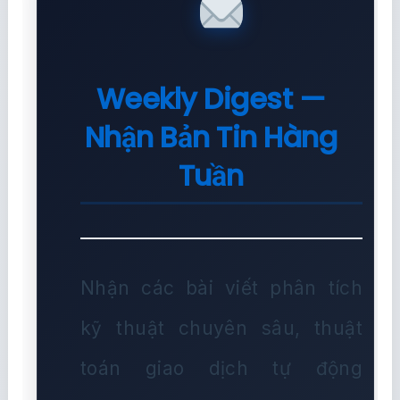
Weekly Digest —
Nhận Bản Tin Hàng
Tuần
Nhận các bài viết phân tích
kỹ thuật chuyên sâu, thuật
toán giao dịch tự động