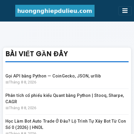
BÀI VIẾT GẦN ĐÂY
Gọi API bằng Python — CoinGecko, JSON, urllib
Tháng 8 8, 2026
Phân tích cổ phiếu kiểu Quant bằng Python | Stooq, Sharpe,
CAGR
Tháng 8 8, 2026
Học Làm Bot Auto Trade Ở Đâu? Lộ Trình Tự Xây Bot Từ Con
Số 0 (2026) | HNDL
Tháng 8 8, 2026