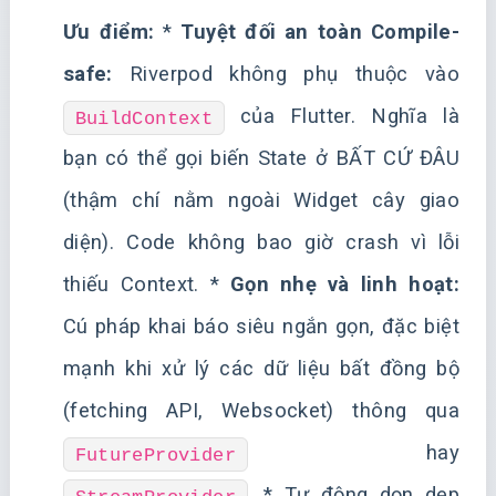
Ưu điểm:
*
Tuyệt đối an toàn Compile-
safe:
Riverpod không phụ thuộc vào
của Flutter. Nghĩa là
BuildContext
bạn có thể gọi biến State ở BẤT CỨ ĐÂU
(thậm chí nằm ngoài Widget cây giao
diện). Code không bao giờ crash vì lỗi
thiếu Context. *
Gọn nhẹ và linh hoạt:
Cú pháp khai báo siêu ngắn gọn, đặc biệt
mạnh khi xử lý các dữ liệu bất đồng bộ
(fetching API, Websocket) thông qua
hay
FutureProvider
. * Tự động dọn dẹp