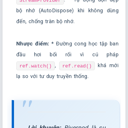
StreamProvider
bộ nhớ (AutoDispose) khi không dùng
đến, chống tràn bộ nhớ.
Nhược điểm:
* Đường cong học tập ban
đầu hơi bối rối vì cú pháp
,
khá mới
ref.watch()
ref.read()
lạ so với tư duy truyền thống.
Lời khuyên:
Riverpod là sự