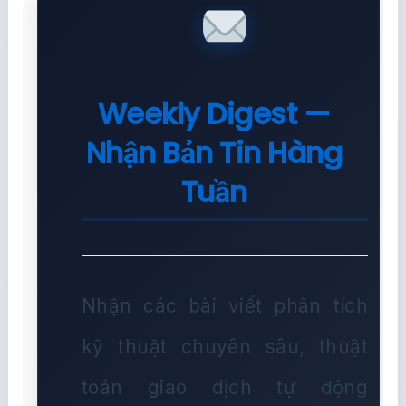
Weekly Digest —
Nhận Bản Tin Hàng
Tuần
Nhận các bài viết phân tích
kỹ thuật chuyên sâu, thuật
toán giao dịch tự động