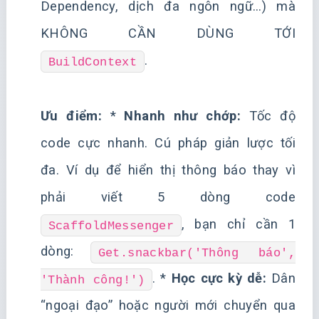
Dependency, dịch đa ngôn ngữ…) mà
KHÔNG CẦN DÙNG TỚI
.
BuildContext
Ưu điểm:
*
Nhanh như chớp:
Tốc độ
code cực nhanh. Cú pháp giản lược tối
đa. Ví dụ để hiển thị thông báo thay vì
phải viết 5 dòng code
, bạn chỉ cần 1
ScaffoldMessenger
dòng:
Get.snackbar('Thông báo',
. *
Học cực kỳ dễ:
Dân
'Thành công!')
“ngoại đạo” hoặc người mới chuyển qua