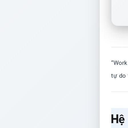
“Work
tự do 
Hệ 