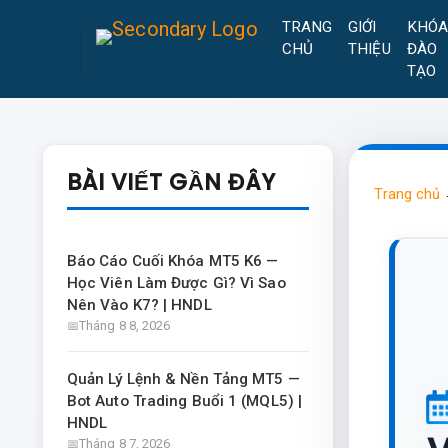
TRANG
GIỚI
KHÓ
CHỦ
THIỆU
ĐÀO
TẠO
BÀI VIẾT GẦN ĐÂY
Trang chủ
Báo Cáo Cuối Khóa MT5 K6 —
Học Viên Làm Được Gì? Vì Sao
Nên Vào K7? | HNDL
Tháng 8 8, 2026
Quản Lý Lệnh & Nền Tảng MT5 —
Bot Auto Trading Buổi 1 (MQL5) |
HNDL
Tháng 8 7, 2026