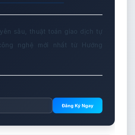
yên sâu, thuật toán giao dịch tự
 công nghệ mới nhất từ Hướng
Đăng Ký Ngay