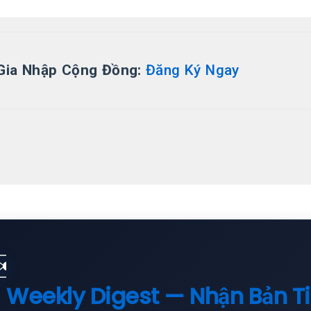
Gia Nhập Cộng Đồng:
Đăng Ký Ngay
✉️
Weekly Digest — Nhận Bản T