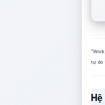
“Work
tự do 
Hệ 