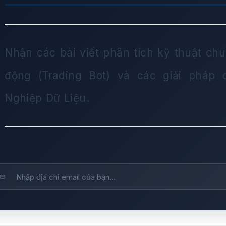
Nhận các bài viết phân tích kỹ thuật chu
động (Trading Bot) và các giải pháp
Nghiệp Dữ Liệu.