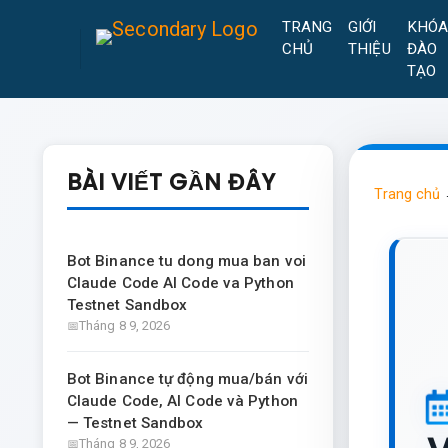
TRANG
GIỚI
KHÓ
CHỦ
THIỆU
ĐÀO
TẠO
BÀI VIẾT GẦN ĐÂY
Trang chủ
Bot Binance tu dong mua ban voi
Claude Code AI Code va Python
Testnet Sandbox
Tháng 8 9, 2026
Bot Binance tự động mua/bán với
Claude Code, AI Code và Python
— Testnet Sandbox
Tháng 8 9, 2026