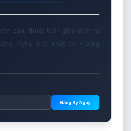
yên sâu, thuật toán giao dịch tự
 công nghệ mới nhất từ Hướng
Đăng Ký Ngay