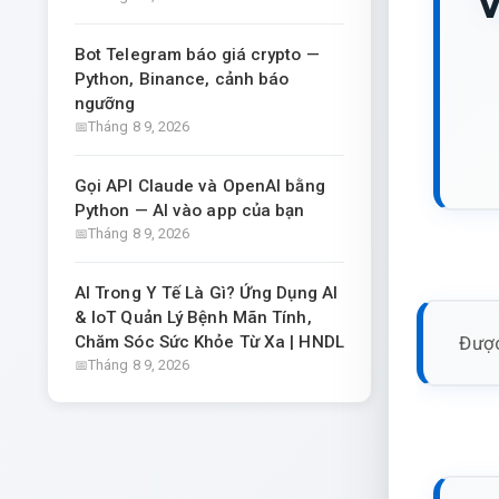
V
Bot Telegram báo giá crypto —
Python, Binance, cảnh báo
ngưỡng
Tháng 8 9, 2026
Gọi API Claude và OpenAI bằng
Python — AI vào app của bạn
Tháng 8 9, 2026
AI Trong Y Tế Là Gì? Ứng Dụng AI
& IoT Quản Lý Bệnh Mãn Tính,
Được
Chăm Sóc Sức Khỏe Từ Xa | HNDL
Tháng 8 9, 2026