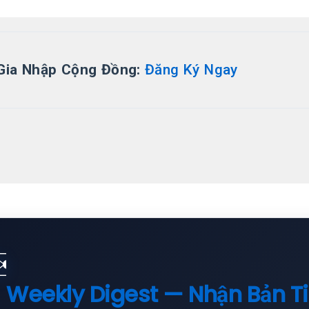
Gia Nhập Cộng Đồng:
Đăng Ký Ngay
✉️
Weekly Digest — Nhận Bản T