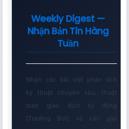
Weekly Digest —
Nhận Bản Tin Hàng
Tuần
Nhận các bài viết phân tích
kỹ thuật chuyên sâu, thuật
toán giao dịch tự động
(Trading Bot) và các giải