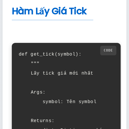
Hàm Lấy Giá Tick
def get_tick(symbol):

    """

    Lấy tick giá mới nhất

    Args:

        symbol: Tên symbol

    Returns:
