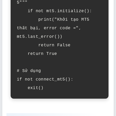
5"""

    if not mt5.initialize():

        print("Khởi tạo MT5 
thất bại, error code =", 
mt5.last_error())

        return False

    return True

# Sử dụng

if not connect_mt5():

    exit()