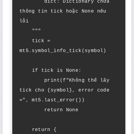
        dict: Dictionary chứa 
thông tin tick hoặc None nếu 
lỗi

    """

    tick = 
mt5.symbol_info_tick(symbol)

    if tick is None:

        print(f"Không thể lấy 
tick cho {symbol}, error code 
=", mt5.last_error())

        return None

    return {
