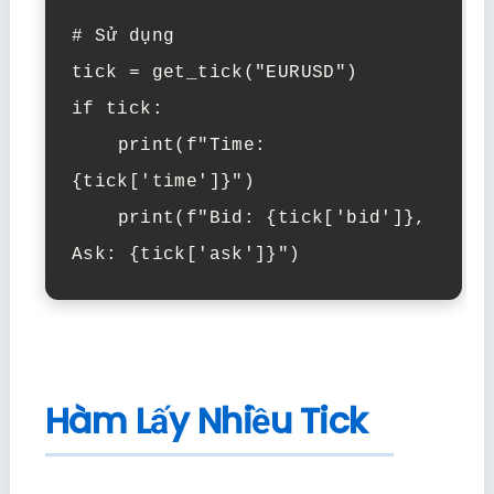
# Sử dụng

tick = get_tick("EURUSD")

if tick:

    print(f"Time: 
{tick['time']}")

    print(f"Bid: {tick['bid']}, 
Ask: {tick['ask']}")
Hàm Lấy Nhiều Tick