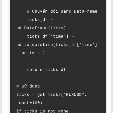
    # Chuyển đổi sang DataFrame

    ticks_df = 
pd.DataFrame(ticks)

    ticks_df['time'] = 
pd.to_datetime(ticks_df['time']
, unit='s')

    return ticks_df

# Sử dụng

ticks = get_ticks("EURUSD", 
count=100)

if ticks is not None:
