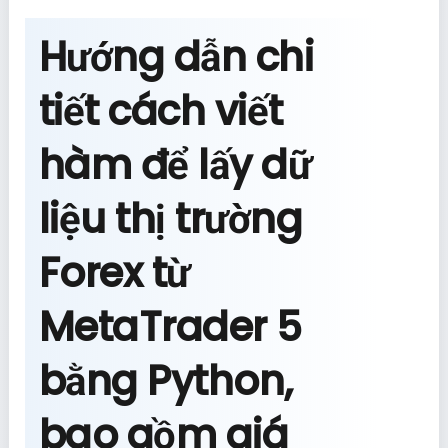
Hướng dẫn chi
tiết cách viết
hàm để lấy dữ
liệu thị trường
Forex từ
MetaTrader 5
bằng Python,
bao gồm giá