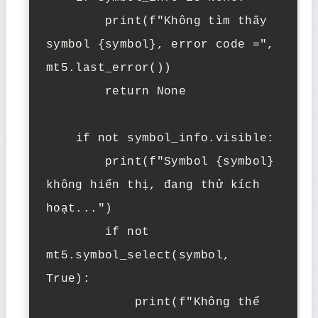
        print(f"Không tìm thấy 
symbol {symbol}, error code =", 
mt5.last_error())

        return None

    if not symbol_info.visible:

        print(f"Symbol {symbol} 
không hiển thị, đang thử kích 
hoạt...")

        if not 
mt5.symbol_select(symbol, 
True):

            print(f"Không thể 