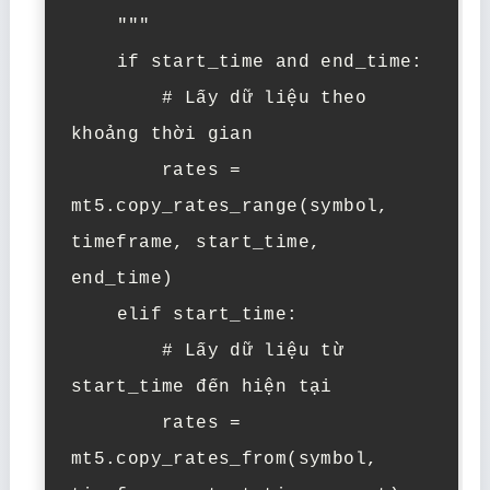
    """

    if start_time and end_time:

        # Lấy dữ liệu theo 
khoảng thời gian

        rates = 
mt5.copy_rates_range(symbol, 
timeframe, start_time, 
end_time)

    elif start_time:

        # Lấy dữ liệu từ 
start_time đến hiện tại

        rates = 
mt5.copy_rates_from(symbol, 