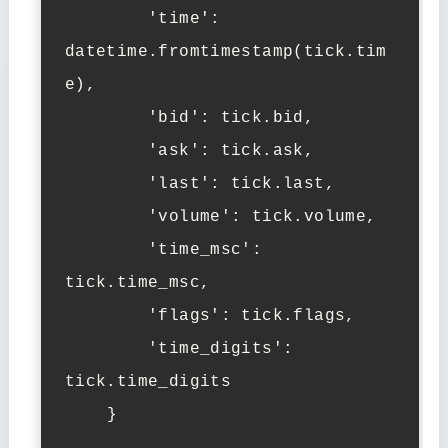
        'time': 
datetime.fromtimestamp(tick.tim
e),

        'bid': tick.bid,

        'ask': tick.ask,

        'last': tick.last,

        'volume': tick.volume,

        'time_msc': 
tick.time_msc,

        'flags': tick.flags,

        'time_digits': 
tick.time_digits

    }
