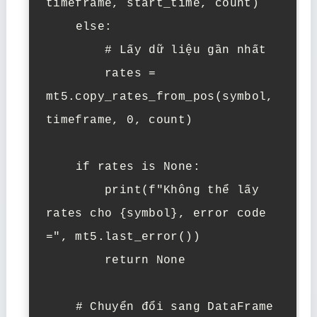
timeframe, start_time, count)

    else:

        # Lấy dữ liệu gần nhất

        rates = 
mt5.copy_rates_from_pos(symbol, 
timeframe, 0, count)

    if rates is None:

        print(f"Không thể lấy 
rates cho {symbol}, error code 
=", mt5.last_error())

        return None

    # Chuyển đổi sang DataFrame
