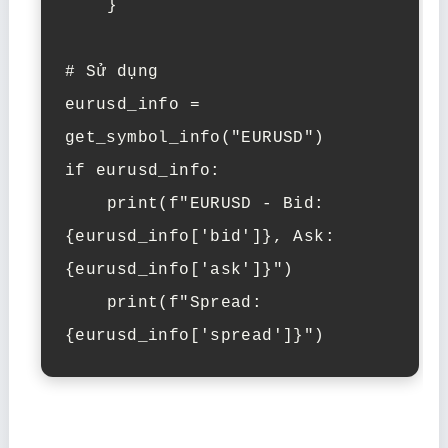
    }

# Sử dụng

eurusd_info = 
get_symbol_info("EURUSD")

if eurusd_info:

    print(f"EURUSD - Bid: 
{eurusd_info['bid']}, Ask: 
{eurusd_info['ask']}")

    print(f"Spread: 
{eurusd_info['spread']}")