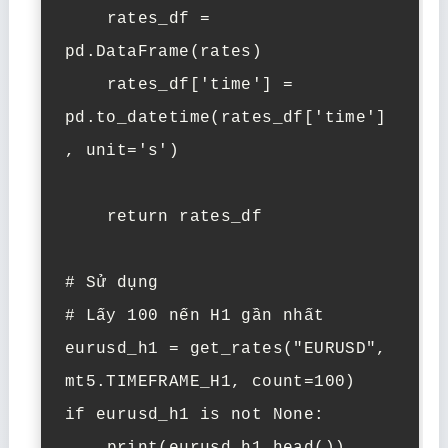
    rates_df = 
pd.DataFrame(rates)

    rates_df['time'] = 
pd.to_datetime(rates_df['time']
, unit='s')

    return rates_df

# Sử dụng

# Lấy 100 nến H1 gần nhất

eurusd_h1 = get_rates("EURUSD", 
mt5.TIMEFRAME_H1, count=100)

if eurusd_h1 is not None:
