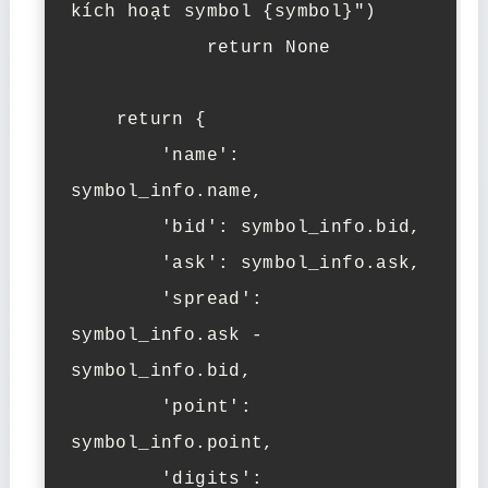
kích hoạt symbol {symbol}")

            return None

    return {

        'name': 
symbol_info.name,

        'bid': symbol_info.bid,

        'ask': symbol_info.ask,

        'spread': 
symbol_info.ask - 
symbol_info.bid,

        'point': 
symbol_info.point,

        'digits': 