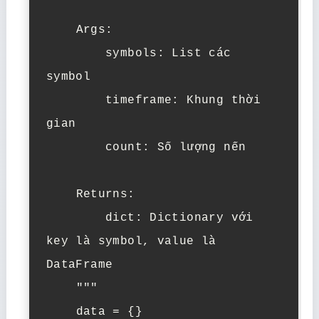
    Args:

        symbols: List các 
symbol

        timeframe: Khung thời 
gian

        count: Số lượng nến

    Returns:

        dict: Dictionary với 
key là symbol, value là 
DataFrame

    """

    data = {}
