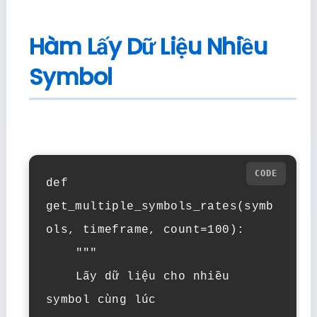
Hàm Lấy Dữ Liệu Nhiều
Symbol
def 
get_multiple_symbols_rates(symb
ols, timeframe, count=100):

    """

    Lấy dữ liệu cho nhiều 
symbol cùng lúc
