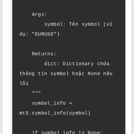
    Args:

        symbol: Tên symbol (ví 
dụ: "EURUSD")

    Returns:

        dict: Dictionary chứa 
thông tin symbol hoặc None nếu 
lỗi

    """

    symbol_info = 
mt5.symbol_info(symbol)

    if symbol_info is None:
