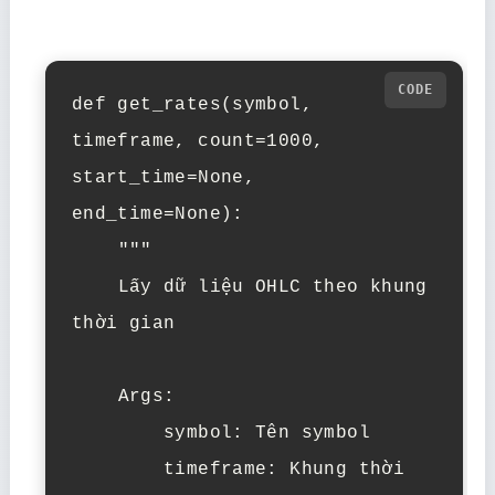
def get_rates(symbol, 
timeframe, count=1000, 
start_time=None, 
end_time=None):

    """

    Lấy dữ liệu OHLC theo khung 
thời gian

    Args:

        symbol: Tên symbol

        timeframe: Khung thời 