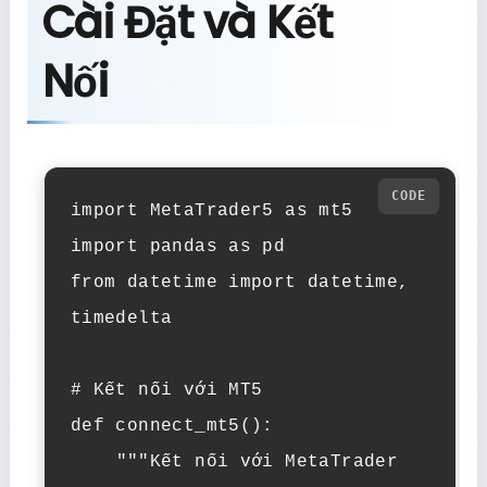
Cài Đặt và Kết
Nối
import MetaTrader5 as mt5

import pandas as pd

from datetime import datetime, 
timedelta

# Kết nối với MT5

def connect_mt5():

    """Kết nối với MetaTrader 