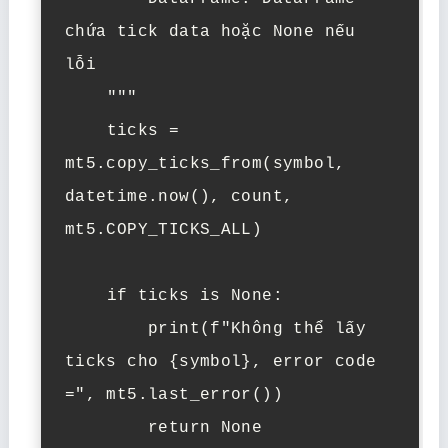
chứa tick data hoặc None nếu 
lỗi

    """

    ticks = 
mt5.copy_ticks_from(symbol, 
datetime.now(), count, 
mt5.COPY_TICKS_ALL)

    if ticks is None:

        print(f"Không thể lấy 
ticks cho {symbol}, error code 
=", mt5.last_error())

        return None
