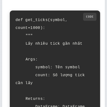
def get_ticks(symbol, 
count=1000):

    """

    Lấy nhiều tick gần nhất

    Args:

        symbol: Tên symbol

        count: Số lượng tick 
cần lấy

    Returns:

        DataFrame: DataFrame 