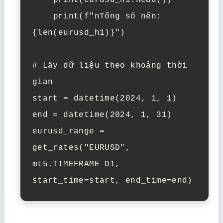
    print(eurusd_h1.head())

    print(f"nTổng số nến: 
{len(eurusd_h1)}")

# Lấy dữ liệu theo khoảng thời 
gian

start = datetime(2024, 1, 1)

end = datetime(2024, 1, 31)

eurusd_range = 
get_rates("EURUSD", 
mt5.TIMEFRAME_D1, 
start_time=start, end_time=end)