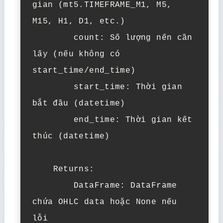
gian (mt5.TIMEFRAME_M1, M5, 
M15, H1, D1, etc.)

        count: Số lượng nến cần 
lấy (nếu không có 
start_time/end_time)

        start_time: Thời gian 
bắt đầu (datetime)

        end_time: Thời gian kết 
thúc (datetime)

    Returns:

        DataFrame: DataFrame 
chứa OHLC data hoặc None nếu 
lỗi
