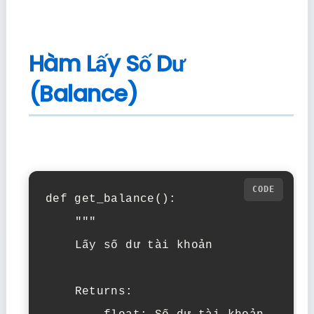
Hàm Lấy Số Dư
(Balance)
def get_balance():

    """

    Lấy số dư tài khoản

    Returns:
