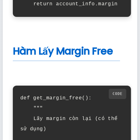
    return account_info.margin
Hàm Lấy Margin Free
def get_margin_free():

    """

    Lấy margin còn lại (có thể 
sử dụng)
