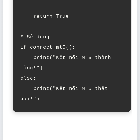
    return True

# Sử dụng

if connect_mt5():

    print("Kết nối MT5 thành 
công!")

else:

    print("Kết nối MT5 thất 
bại!")