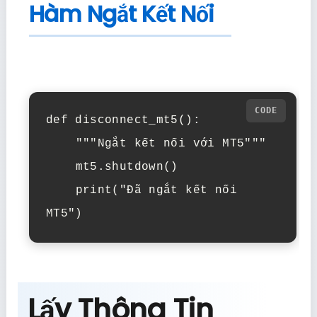
Hàm Ngắt Kết Nối
def disconnect_mt5():

    """Ngắt kết nối với MT5"""

    mt5.shutdown()

    print("Đã ngắt kết nối 
MT5")
Lấy Thông Tin