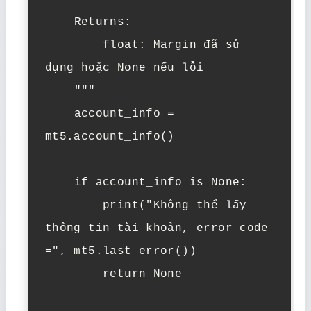
    Returns:

        float: Margin đã sử 
dụng hoặc None nếu lỗi

    """

    account_info = 
mt5.account_info()

    if account_info is None:

        print("Không thể lấy 
thông tin tài khoản, error code 
=", mt5.last_error())

        return None
