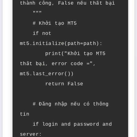
thành công, False nếu thất bại

    """

    # Khởi tạo MT5

    if not 
mt5.initialize(path=path):

        print("Khởi tạo MT5 
thất bại, error code =", 
mt5.last_error())

        return False

    # Đăng nhập nếu có thông 
tin

    if login and password and 
server:
