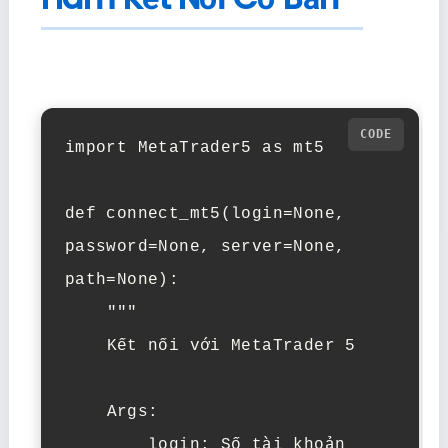
import MetaTrader5 as mt5

def connect_mt5(login=None, 
password=None, server=None, 
path=None):

    """

    Kết nối với MetaTrader 5

    Args:

        login: Số tài khoản 