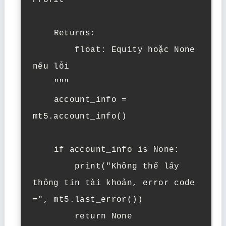
Profit

    Returns:

        float: Equity hoặc None 
nếu lỗi

    """

    account_info = 
mt5.account_info()

    if account_info is None:

        print("Không thể lấy 
thông tin tài khoản, error code 
=", mt5.last_error())

        return None
