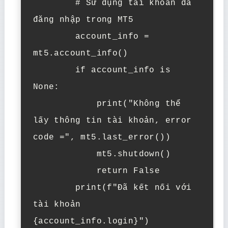
        # Sử dụng tài khoản đã 
đăng nhập trong MT5

        account_info = 
mt5.account_info()

        if account_info is 
None:

            print("Không thể 
lấy thông tin tài khoản, error 
code =", mt5.last_error())

            mt5.shutdown()

            return False

        print(f"Đã kết nối với 
tài khoản 
{account_info.login}")
