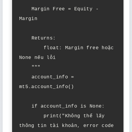
    Margin Free = Equity - 
Margin

    Returns:

        float: Margin free hoặc 
None nếu lỗi

    """

    account_info = 
mt5.account_info()

    if account_info is None:

        print("Không thể lấy 
thông tin tài khoản, error code 