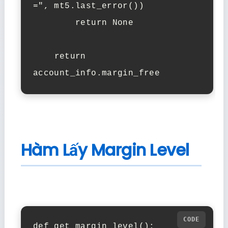
=", mt5.last_error())

        return None

    return 
account_info.margin_free
Hàm Lấy Margin Level
def get_margin_level():
