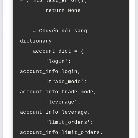
=", mt5.last_error())

        return None

    # Chuyển đổi sang 
dictionary

    account_dict = {

        'login': 
account_info.login,

        'trade_mode': 
account_info.trade_mode,

        'leverage': 
account_info.leverage,

        'limit_orders': 
account_info.limit_orders,
