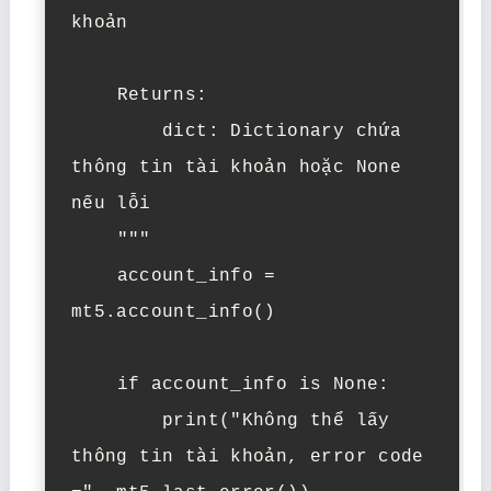
khoản

    Returns:

        dict: Dictionary chứa 
thông tin tài khoản hoặc None 
nếu lỗi

    """

    account_info = 
mt5.account_info()

    if account_info is None:

        print("Không thể lấy 
thông tin tài khoản, error code 