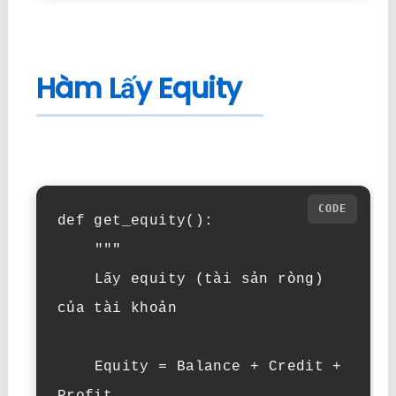
Hàm Lấy Equity
def get_equity():

    """

    Lấy equity (tài sản ròng) 
của tài khoản

    Equity = Balance + Credit + 