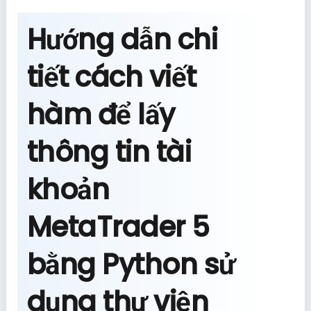
Hướng dẫn chi
tiết cách viết
hàm để lấy
thông tin tài
khoản
MetaTrader 5
bằng Python sử
dụng thư viện