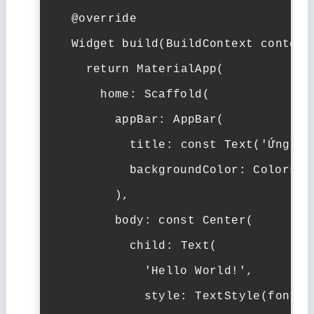
@override
Widget
build
(
BuildContext
context
return
MaterialApp
(
home:
Scaffold
(
appBar:
AppBar
(
title:
const
Text
(
'Ứng dụ
backgroundColor:
Colors
.
b
),
body:
const
Center
(
child:
Text
(
'Hello World!'
,
style:
TextStyle
(
fontSi