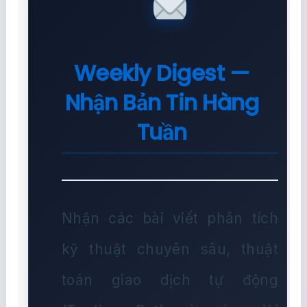
Weekly Digest —
Nhận Bản Tin Hàng
Tuần
Nhận các bài viết phân tích
kỹ thuật chuyên sâu, thuật
toán giao dịch tự động