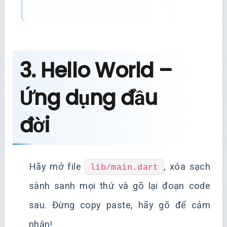
3. Hello World –
Ứng dụng đầu
đời
Hãy mở file
, xóa sạch
lib/main.dart
sành sanh mọi thứ và gõ lại đoạn code
sau. Đừng copy paste, hãy gõ để cảm
nhận!