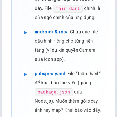
đây. File
chính là
main.dart
cửa ngõ chính của ứng dụng.
android/ & ios/
: Chứa các file
cấu hình riêng cho từng nền
tảng (ví dụ xin quyền Camera,
sửa icon app).
pubspec.yaml
: File “thần thánh”
để khai báo thư viện (giống
của
package.json
Node.js). Muốn thêm gói xoay
ảnh hay map? Khai báo vào đây.