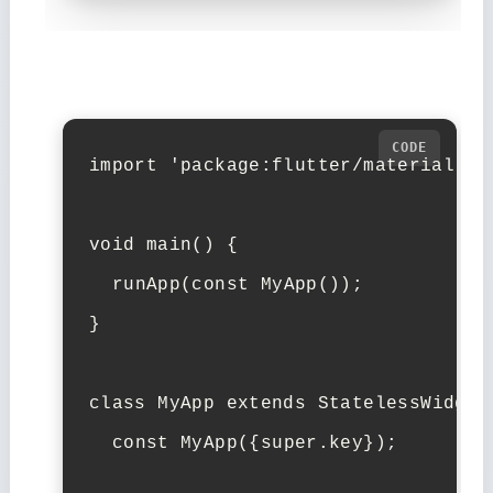
import
'package:flutter/material.da
void
main
()
{
runApp
(
const
MyApp
());
}
class
MyApp
extends
StatelessWidget
const
MyApp
({
super
.
key
});