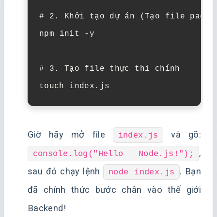
# 2. Khởi tạo dự án (Tạo file packa
npm
init
-y

# 3. Tạo file thực thi chính
touch
Giờ hãy mở file
và gõ:
index.js
,
console.log("Hello Node.js!");
sau đó chạy lệnh
. Bạn
node index.js
đã chính thức bước chân vào thế giới
Backend!