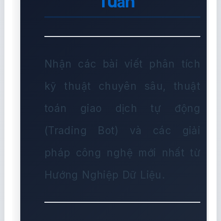
Tuần
Nhận các bài viết phân tích
kỹ thuật chuyên sâu, thuật
toán giao dịch tự động
(Trading Bot) và các giải
pháp công nghệ mới nhất từ
Hướng Nghiệp Dữ Liệu.