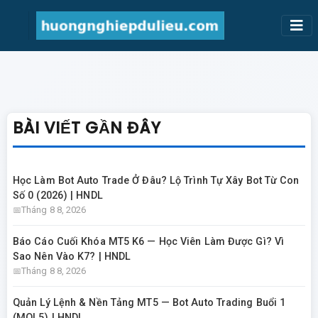
BÀI VIẾT GẦN ĐÂY
Học Làm Bot Auto Trade Ở Đâu? Lộ Trình Tự Xây Bot Từ Con
Số 0 (2026) | HNDL
Tháng 8 8, 2026
Báo Cáo Cuối Khóa MT5 K6 — Học Viên Làm Được Gì? Vì
Sao Nên Vào K7? | HNDL
Tháng 8 8, 2026
Quản Lý Lệnh & Nền Tảng MT5 — Bot Auto Trading Buổi 1
(MQL5) | HNDL