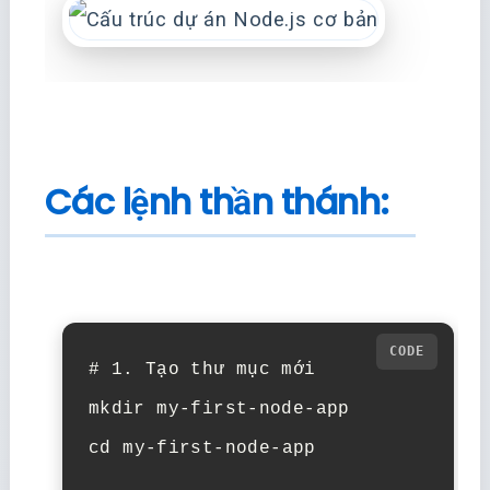
Các lệnh thần thánh:
# 1. Tạo thư mục mới
mkdir
cd
my-first-node-app
