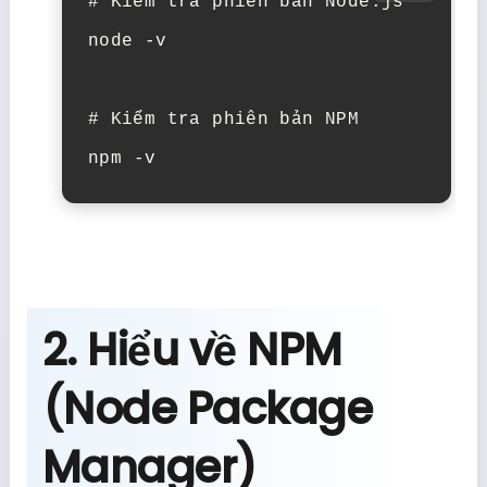
# Kiểm tra phiên bản Node.js
node
-v

# Kiểm tra phiên bản NPM
npm
2. Hiểu về NPM
(Node Package
Manager)