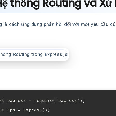
Hệ thống Routing và Xử 
g là cách ứng dụng phản hồi đối với một yêu cầu củ
st
express
=
require
(
'express'
);
st
app
=
express
();