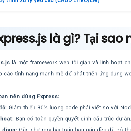
uy trình xử lý yêu cầu (CRUD Lifecycle)
Express.js là gì? Tại sao 
s.js
là một framework web tối giản và linh hoạt c
p các tính năng mạnh mẽ để phát triển ứng dụng we
bạn nên dùng Express:
độ:
Giảm thiểu 80% lượng code phải viết so với Node
 hoạt:
Bạn có toàn quyền quyết định cấu trúc dự án
 đồng:
Gần như mọi bài toán bạn gặp đều đã có thư