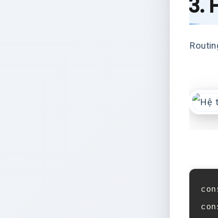
3. 
Routin
con
con