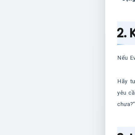
2.
Nếu Ev
Hãy tư
yêu cầ
chưa?”