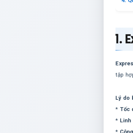
4. Q
1. 
Expres
tập hợ
Lý do 
*
Tốc 
*
Linh
*
Cộng