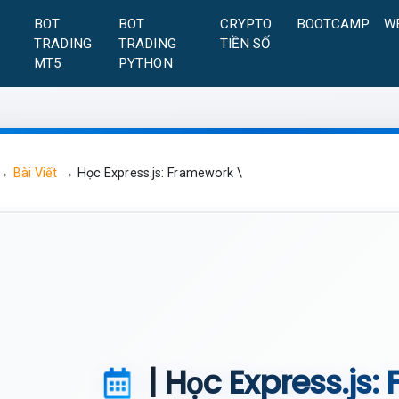
A
BOT
BOT
CRYPTO
BOOTCAMP
W
TRADING
TRADING
TIỀN SỐ
MT5
PYTHON
→
Bài Viết
→
Học Express.js: Framework \
| Học Express.js