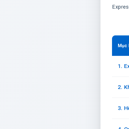
Expres
Mục 
1. E
2. 
3. H