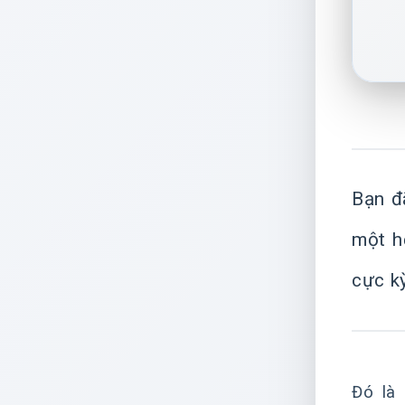
Bạn đ
một h
cực kỳ
Đó là