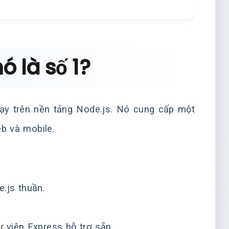
nó là số 1?
hạy trên nền tảng Node.js. Nó cung cấp một
b và mobile.
.js thuần.
.
 viện Express hỗ trợ sẵn.