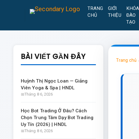
TRANG
GIỚI
KHÓ
CHỦ
THIỆU
ĐÀO
TẠO
BÀI VIẾT GẦN ĐÂY
Trang chủ
Huỳnh Thị Ngọc Loan — Giảng
Viên Yoga & Spa | HNDL
Tháng 8 6, 2026
Học Bot Trading Ở Đâu? Cách
Chọn Trung Tâm Dạy Bot Trading
Uy Tín (2026) | HNDL
Tháng 8 6, 2026