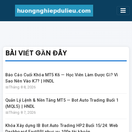
BÀI VIẾT GẦN ĐÂY
Báo Cáo Cuối Khóa MT5 K6 — Học Viên Làm Được Gì? Vì
Sao Nên Vào K7? | HNDL
Tháng 8 8, 2026
Quản Lý Lệnh & Nền Tảng MT5 — Bot Auto Trading Buổi 1
(MQL5) | HNDL
Tháng 8 7, 2026
Khóa Xây dựng IB Bot Auto Trading HP2 Buổi 15/24: Web
Dashboard FastAPI phục vụ 100+ tài khoản