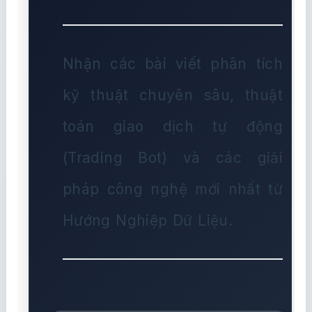
Nhận các bài viết phân tích
kỹ thuật chuyên sâu, thuật
toán giao dịch tự động
(Trading Bot) và các giải
pháp công nghệ mới nhất từ
Hướng Nghiệp Dữ Liệu.