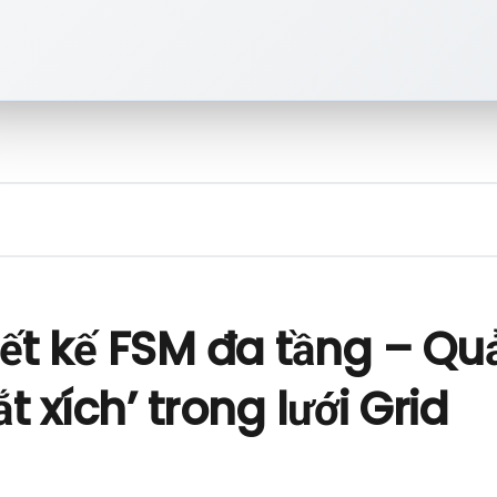
ết kế FSM đa tầng – Quả
t xích’ trong lưới Grid