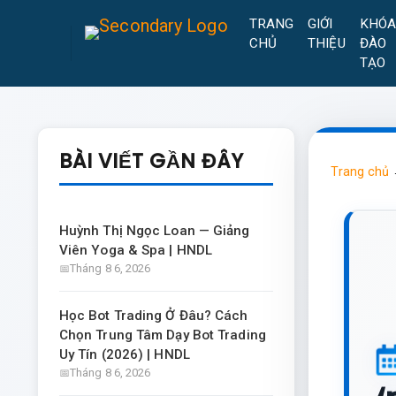
TRANG
GIỚI
KHÓ
CHỦ
THIỆU
ĐÀO
TẠO
BÀI VIẾT GẦN ĐÂY
Trang chủ
Huỳnh Thị Ngọc Loan — Giảng
Viên Yoga & Spa | HNDL
Tháng 8 6, 2026
Học Bot Trading Ở Đâu? Cách
Chọn Trung Tâm Dạy Bot Trading
Uy Tín (2026) | HNDL
Tháng 8 6, 2026