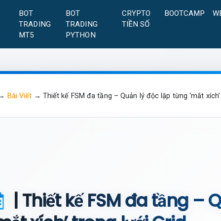
A
BOT
BOT
CRYPTO
BOOTCAMP
W
TRADING
TRADING
TIỀN SỐ
MT5
PYTHON
→
Bài Viết
→
Thiết kế FSM đa tầng – Quản lý độc lập từng ‘mắt xích’ 
| Thiết kế FSM đa tầng – Q