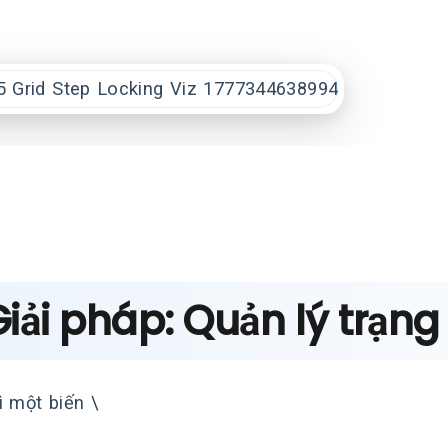
Giải pháp: Quản lý trạn
ì một biến \