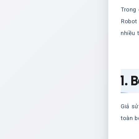
Trong 
Robot 
nhiều 
1. 
Giả sử
toàn b