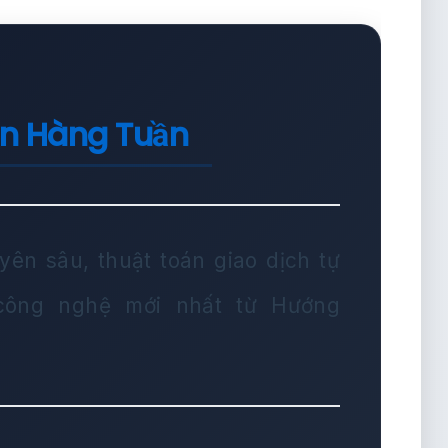
in Hàng Tuần
yên sâu, thuật toán giao dịch tự
 công nghệ mới nhất từ Hướng