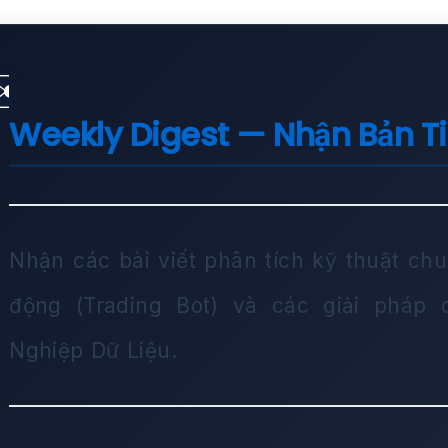
✉️
Weekly Digest — Nhận Bản T
Nhận các bài viết phân tích kỹ thuật chu
động (Trading Bot) và các giải pháp
Nghiệp Dữ Liệu.