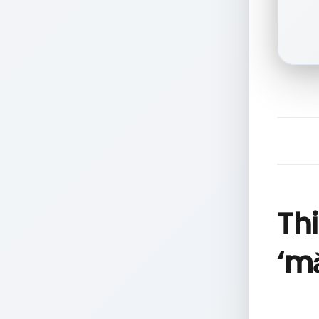
Thi
‘mắ