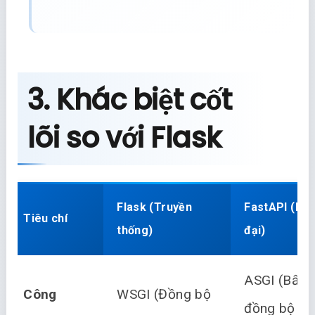
3. Khác biệt cốt
lõi so với Flask
Flask (Truyền
FastAPI (Hiệ
Tiêu chí
thống)
đại)
ASGI (Bất
Công
WSGI (Đồng bộ
đồng bộ –