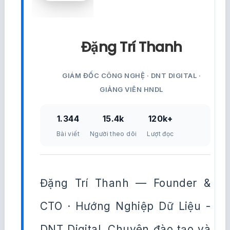
Đặng Trí Thanh
GIÁM ĐỐC CÔNG NGHỆ · DNT DIGITAL ·
GIẢNG VIÊN HNDL
1.344
15.4k
120k+
Bài viết
Người theo dõi
Lượt đọc
Đặng Trí Thanh — Founder &
CTO · Hướng Nghiệp Dữ Liệu -
DNT Digital. Chuyên đào tạo và