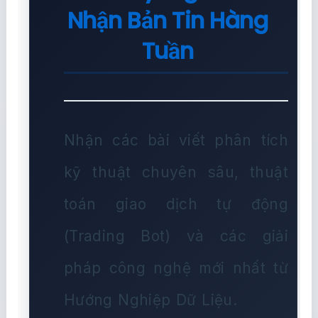
Nhận Bản Tin Hàng
Tuần
Nhận các bài viết phân tích
kỹ thuật chuyên sâu, thuật
toán giao dịch tự động
(Trading Bot) và các giải
pháp công nghệ mới nhất từ
Hướng Nghiệp Dữ Liệu.