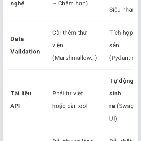
nghệ
– Chậm hơn)
Siêu nhanh
Cài thêm thư
Tích hợp
Data
viện
sẵn
Validation
(Marshmallow…)
(Pydantic)
Tự động
Tài liệu
Phải tự viết
sinh
API
hoặc cài tool
ra
(Swagge
UI)