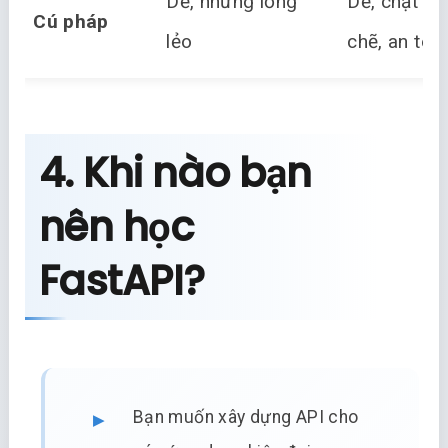
Dễ, nhưng lỏng
Dễ, chặt
Cú pháp
lẻo
chẽ, an toà
4. Khi nào bạn
nên học
FastAPI?
Bạn muốn xây dựng API cho