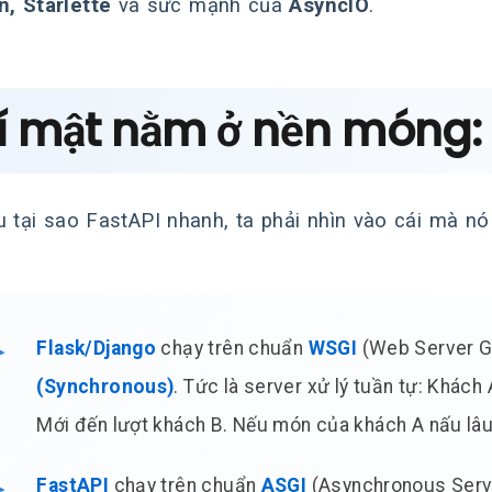
n, Starlette
và sức mạnh của
AsyncIO
.
Bí mật nằm ở nền móng:
u tại sao FastAPI nhanh, ta phải nhìn vào cái mà nó 
Flask/Django
chạy trên chuẩn
WSGI
(Web Server G
(Synchronous)
. Tức là server xử lý tuần tự: Khách
Mới đến lượt khách B. Nếu món của khách A nấu lâu,
FastAPI
chạy trên chuẩn
ASGI
(Asynchronous Serve