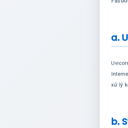
FastAP
a. 
Uvicor
Intern
xử lý 
b. 