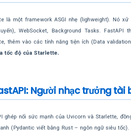
tte là một framework ASGI nhẹ (lighweight). Nó xử
tuyến), WebSocket, Background Tasks. FastAPI t
tte, thêm vào các tính năng tiện ích (Data validatio
a tốc độ của Starlette.
FastAPI: Người nhạc trưởng tài 
I ghép nối sức mạnh của Uvicorn và Starlette, đồn
anh (Pydantic viết bằng Rust – ngôn ngữ siêu tốc).