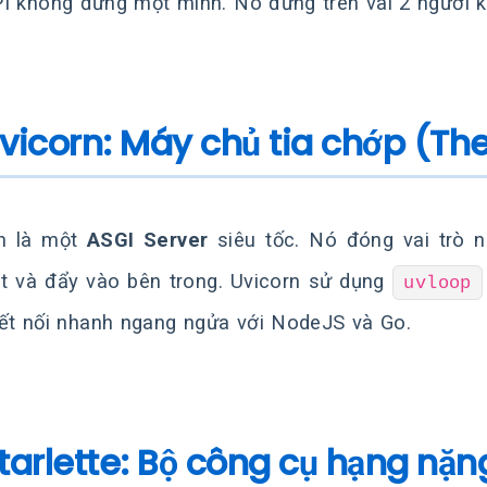
I không đứng một mình. Nó đứng trên vai 2 người k
Uvicorn: Máy chủ tia chớp (The
n là một
ASGI Server
siêu tốc. Nó đóng vai trò 
et và đẩy vào bên trong. Uvicorn sử dụng
uvloop
kết nối nhanh ngang ngửa với NodeJS và Go.
Starlette: Bộ công cụ hạng nặn