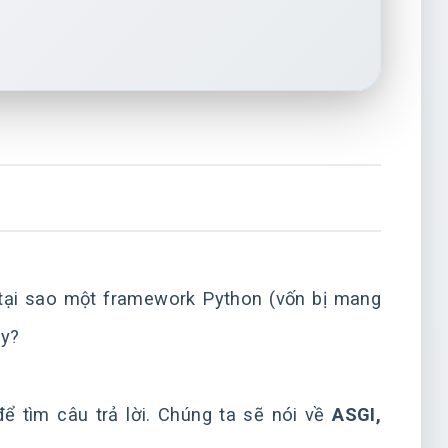
g tại sao một framework Python (vốn bị mang
ậy?
ể tìm câu trả lời. Chúng ta sẽ nói về
ASGI,