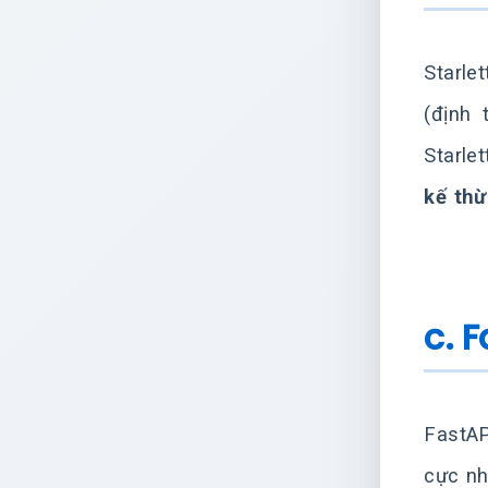
Starle
(định 
Starle
kế thừ
c. 
FastAP
cực nh