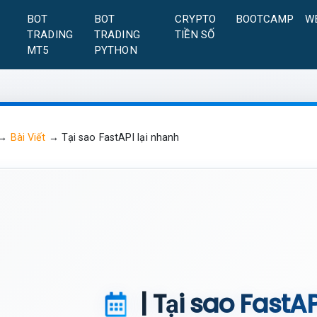
A
BOT
BOT
CRYPTO
BOOTCAMP
W
TRADING
TRADING
TIỀN SỐ
MT5
PYTHON
→
Bài Viết
→
Tại sao FastAPI lại nhanh
| Tại sao FastAP