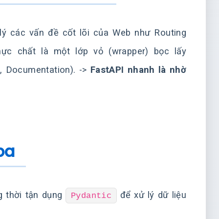
 lý các vấn đề cốt lõi của Web như Routing
hực chất là một lớp vỏ (wrapper) bọc lấy
n, Documentation). ->
FastAPI nhanh là nhờ
ba
g thời tận dụng
để xử lý dữ liệu
Pydantic