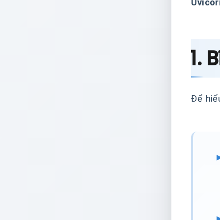
Uvicor
1. 
Để hiể