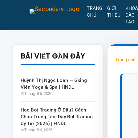
TRANG
GIỚI
KHÓ
CHỦ
THIỆU
ĐÀO
TẠO
BÀI VIẾT GẦN ĐÂY
Trang chủ
Huỳnh Thị Ngọc Loan — Giảng
Viên Yoga & Spa | HNDL
Tháng 8 6, 2026
Học Bot Trading Ở Đâu? Cách
Chọn Trung Tâm Dạy Bot Trading
Uy Tín (2026) | HNDL
Tháng 8 6, 2026