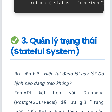
return
{
"status"
:
"received"
}
3. Quản lý trạng thái
(Stateful System)
Bot cần biết:
Hiện tại đang lãi hay lỗ? Có
lệnh nào đang treo không?
FastAPI kết hợp với Database
(PostgreSQL/Redis) để lưu giữ “Trạng
thái”. Nếu Bot bị khởi động lại, nó vẫn