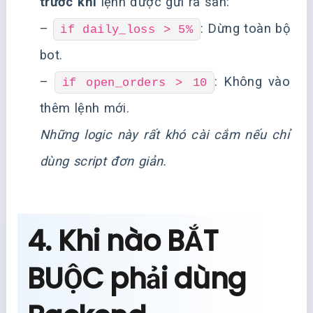
trước khi
lệnh được gửi ra sàn:
–
: Dừng toàn bộ
if daily_loss > 5%
bot.
–
: Không vào
if open_orders > 10
thêm lệnh mới.
Những logic này rất khó cài cắm nếu chỉ
dùng script đơn giản.
4. Khi nào BẮT
BUỘC phải dùng