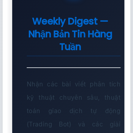
Weekly Digest —
Nhận Bản Tin Hàng
Tuần
Nhận các bài viết phân tích
kỹ thuật chuyên sâu, thuật
toán giao dịch tự động
(Trading Bot) và các giải