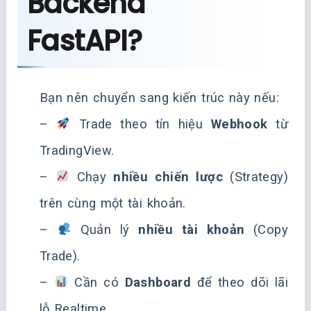
Backend
FastAPI?
Bạn nên chuyển sang kiến trúc này nếu:
–
Trade theo tín hiệu
Webhook
từ
TradingView.
–
Chạy
nhiều chiến lược
(Strategy)
trên cùng một tài khoản.
–
Quản lý
nhiều tài khoản
(Copy
Trade).
–
Cần có
Dashboard
để theo dõi lãi
lỗ Realtime.