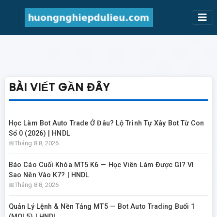
BÀI VIẾT GẦN ĐÂY
Học Làm Bot Auto Trade Ở Đâu? Lộ Trình Tự Xây Bot Từ Con
Số 0 (2026) | HNDL
Tháng 8 8, 2026
Báo Cáo Cuối Khóa MT5 K6 — Học Viên Làm Được Gì? Vì
Sao Nên Vào K7? | HNDL
Tháng 8 8, 2026
Quản Lý Lệnh & Nền Tảng MT5 — Bot Auto Trading Buổi 1
(MQL5) | HNDL