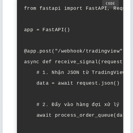
from
fastapi
import
FastAPI
,
Reques
app
=
FastAPI
()
@app
.
post
(
"/webhook/tradingview"
)
async
def
receive_signal
(
request
:
R
# 1. Nhận JSON từ TradingView
data
=
await
request
.
json
()
# 2. Đẩy vào hàng đợi xử lý (để
await
process_order_queue
(
data
)