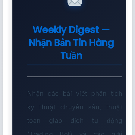
Weekly Digest —
Nhận Bản Tin Hàng
Tuần
Nhận các bài viết phân tích
kỹ thuật chuyên sâu, thuật
toán giao dịch tự động
(Trading Bot) và các giải