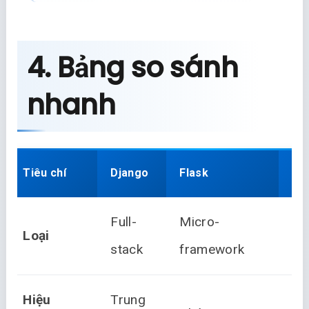
4. Bảng so sánh
nhanh
Tiêu chí
Django
Flask
Fa
Full-
Micro-
Mo
Loại
stack
framework
fr
Hiệu
Trung