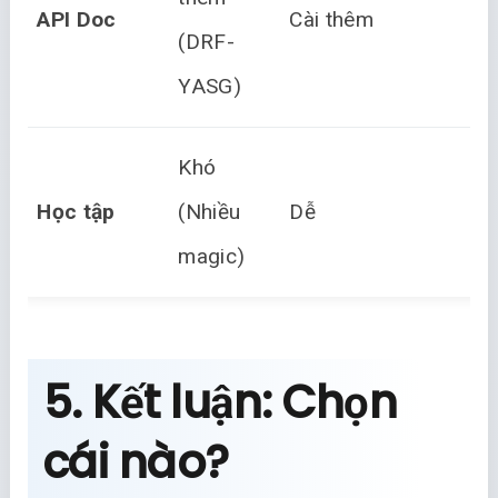
API Doc
Cài thêm
độ
(DRF-
YASG)
Khó
Dễ
Học tập
(Nhiều
Dễ
Py
magic)
5. Kết luận: Chọn
cái nào?