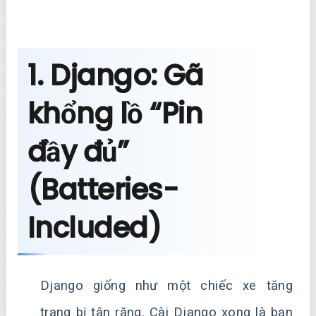
1. Django: Gã
khổng lồ “Pin
đầy đủ”
(Batteries-
Included)
Django giống như một chiếc xe tăng
trang bị tận răng. Cài Django xong là bạn