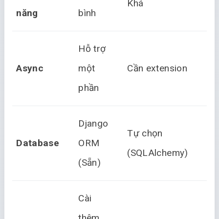
Khá
Rấ
năng
bình
Hỗ trợ
Na
Async
một
Cần extension
đị
phần
Django
Tự chọn
Tự
Database
ORM
(SQLAlchemy)
(S
(Sẵn)
Cài
T
thêm