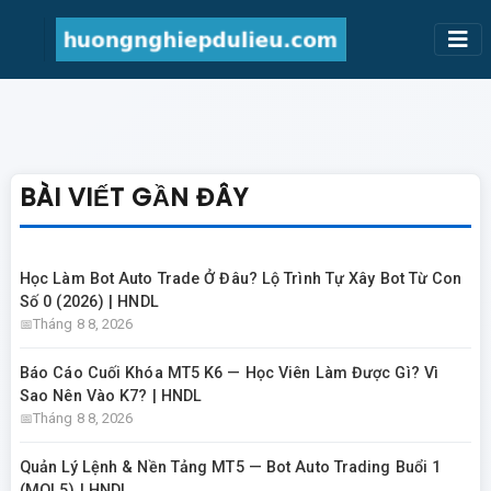
BÀI VIẾT GẦN ĐÂY
Học Làm Bot Auto Trade Ở Đâu? Lộ Trình Tự Xây Bot Từ Con
Số 0 (2026) | HNDL
Tháng 8 8, 2026
Báo Cáo Cuối Khóa MT5 K6 — Học Viên Làm Được Gì? Vì
Sao Nên Vào K7? | HNDL
Tháng 8 8, 2026
Quản Lý Lệnh & Nền Tảng MT5 — Bot Auto Trading Buổi 1
(MQL5) | HNDL