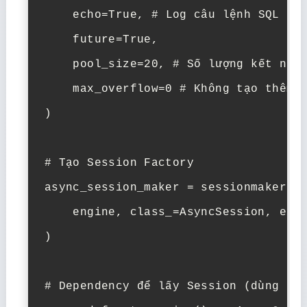
    echo=
True
, 
# Log câu lệnh SQL để
    future=
True
,

    pool_size=
20
, 
# Số lượng kết nối
    max_overflow=
0
# Không tạo thêm 
)

# Tạo Session Factory
async_session_maker = sessionmaker(

    engine, class_=AsyncSession, exp
)

# Dependency để lấy Session (dùng tr