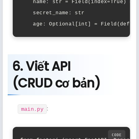
    name: 
str
 = Field(index=
True
) 
# 
    secret_name: 
str
    age: 
Optional
[
int
] = Field(defau
6. Viết API
(CRUD cơ bản)
:
main.py