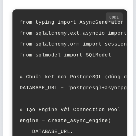
from
 typing 
import
from
 sqlalchemy.ext.asyncio 
import
from
 sqlalchemy.orm 
import
from
 sqlmodel 
import
 SQLModel

# Chuỗi kết nối PostgreSQL (dùng dri
DATABASE_URL = 
"postgresql+asyncpg:/
# Tạo Engine với Connection Pool
engine = create_async_engine(

    DATABASE_URL,
