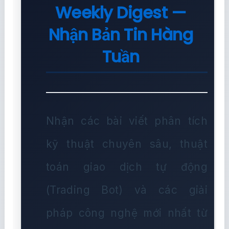
Weekly Digest —
Nhận Bản Tin Hàng
Tuần
Nhận các bài viết phân tích
kỹ thuật chuyên sâu, thuật
toán giao dịch tự động
(Trading Bot) và các giải
pháp công nghệ mới nhất từ