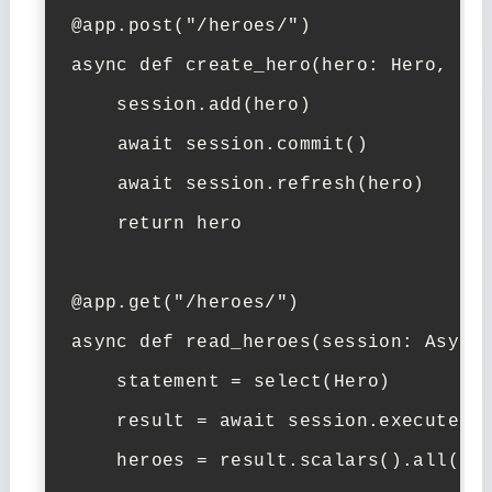
@app.post(
"/heroes/"
)
async
def
create_hero
(
hero: Hero, se
    session.add(hero)

await
 session.commit()

await
 session.refresh(hero)

return
 hero

@app.get(
"/heroes/"
)
async
def
read_heroes
(
session: Async
    statement = select(Hero)

    result = 
await
 session.execute(st
    heroes = result.scalars().
all
()
