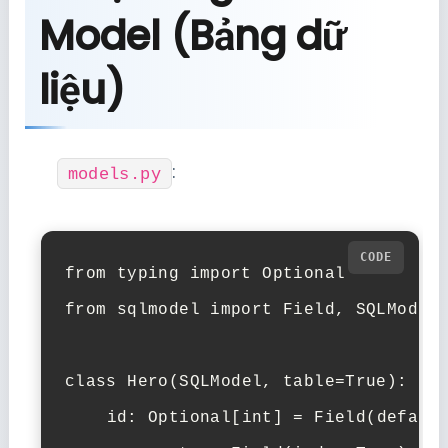
Model (Bảng dữ
liệu)
:
models.py
from
 typing 
import
Optional
from
 sqlmodel 
import
 Field, SQLModel

class
Hero
(SQLModel, table=
True
):

id
: 
Optional
[
int
] = Field(defaul