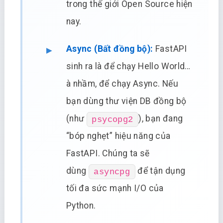
trong thế giới Open Source hiện
nay.
Async (Bất đồng bộ):
FastAPI
sinh ra là để chạy Hello World…
à nhầm, để chạy Async. Nếu
bạn dùng thư viện DB đồng bộ
(như
), bạn đang
psycopg2
“bóp nghẹt” hiệu năng của
FastAPI. Chúng ta sẽ
dùng
để tận dụng
asyncpg
tối đa sức mạnh I/O của
Python.