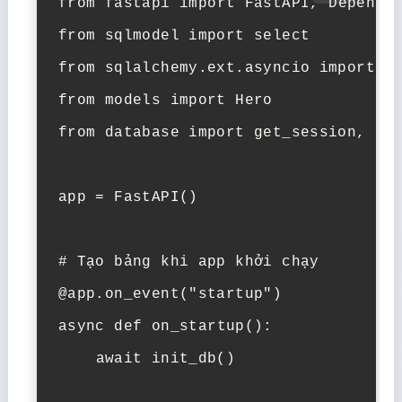
from
 fastapi 
import
from
 sqlmodel 
import
from
 sqlalchemy.ext.asyncio 
import
from
 models 
import
from
 database 
import
 get_session, ini
app = FastAPI()

# Tạo bảng khi app khởi chạy
@app.on_event(
"startup"
)
async
def
on_startup
():

await
 init_db()
