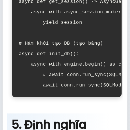
async
def
get_session
() -> AsyncGene
async
with
 async_session_maker()
yield
 session

# Hàm khởi tạo DB (tạo bảng)
async
def
init_db
():

async
with
 engine.begin() 
as
 conn
# await conn.run_sync(SQLMod
await
5. Định nghĩa