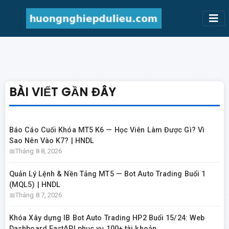
BÀI VIẾT GẦN ĐÂY
Báo Cáo Cuối Khóa MT5 K6 — Học Viên Làm Được Gì? Vì
Sao Nên Vào K7? | HNDL
Tháng 8 8, 2026
Quản Lý Lệnh & Nền Tảng MT5 — Bot Auto Trading Buổi 1
(MQL5) | HNDL
Tháng 8 7, 2026
Khóa Xây dựng IB Bot Auto Trading HP2 Buổi 15/24: Web
Dashboard FastAPI phục vụ 100+ tài khoản