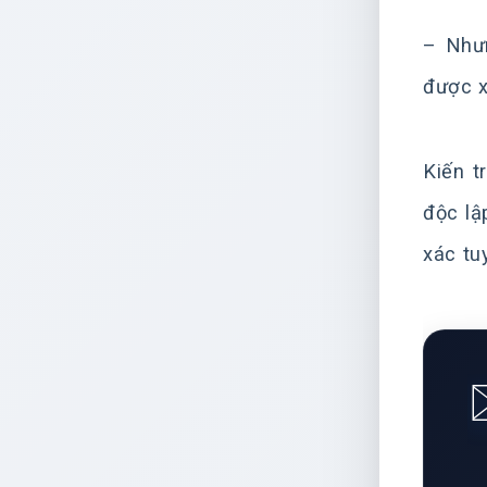
– Nhưn
được x
Kiến t
độc lậ
xác tuy