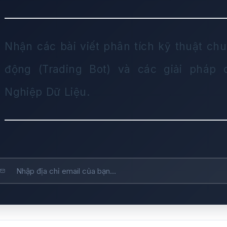
Nhận các bài viết phân tích kỹ thuật chu
động (Trading Bot) và các giải pháp
Nghiệp Dữ Liệu.