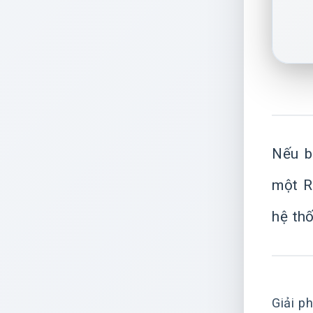
Nếu b
một Ro
hệ th
Giải p