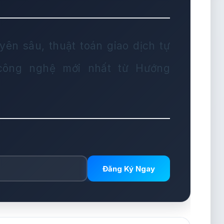
yên sâu, thuật toán giao dịch tự
 công nghệ mới nhất từ Hướng
Đăng Ký Ngay