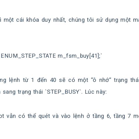
ì một cái khóa duy nhất, chúng tôi sử dụng một mả
: `ENUM_STEP_STATE m_fsm_buy[41];`
ng lệnh từ 1 đến 40 sẽ có một “ô nhớ” trạng thái
 sang trạng thái `STEP_BUSY`. Lúc này:
t vẫn có thể quét và vào lệnh ở tầng 6, tầng 7 m