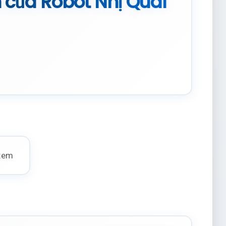
 của Robot Nhị Quái
 xem