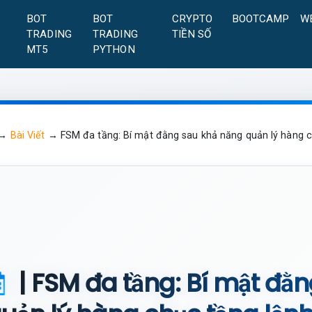
A
BOT
BOT
CRYPTO
BOOTCAMP
W
TRADING
TRADING
TIỀN SỐ
MT5
PYTHON
→
Bài Viết
→
FSM đa tầng: Bí mật đằng sau khả năng quản lý hàng c
| FSM đa tầng: Bí mật đằ