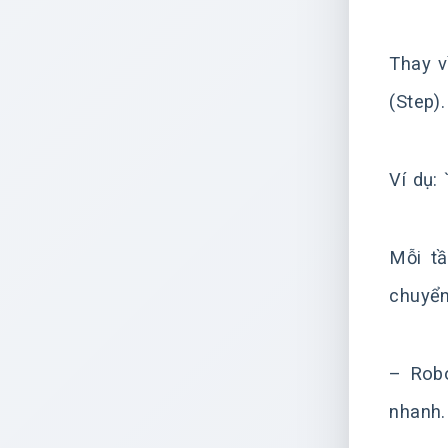
Thay v
(Step).
Ví dụ
Mỗi tầ
chuyển
– Robo
nhanh.