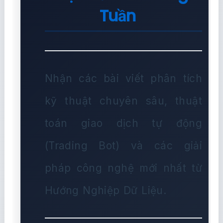
Tuần
Nhận các bài viết phân tích
kỹ thuật chuyên sâu, thuật
toán giao dịch tự động
(Trading Bot) và các giải
pháp công nghệ mới nhất từ
Hướng Nghiệp Dữ Liệu.