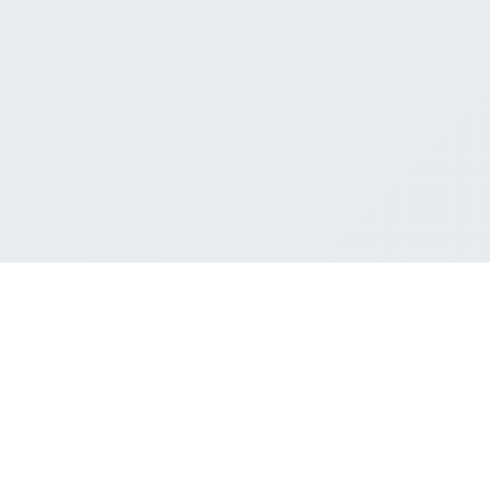
50/4/46 Quang Trung, P. 10, Q. Gò Vấp, Tp. HCM