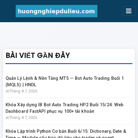
BÀI VIẾT GẦN ĐÂY
Quản Lý Lệnh & Nền Tảng MT5 — Bot Auto Trading Buổi 1
(MQL5) | HNDL
Tháng 8 7, 2026
Khóa Xây dựng IB Bot Auto Trading HP2 Buổi 15/24: Web
Dashboard FastAPI phục vụ 100+ tài khoản
Tháng 8 7, 2026
Khóa Lập trình Python Cơ bản Buổi 6/15: Dictionary, Date &
Time — Module cấu trúc dữ liệu cho trader và quant